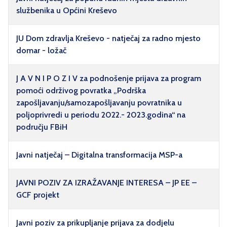
službenika u Općini Kreševo
JU Dom zdravlja Kreševo - natječaj za radno mjesto
domar - ložač
J A V N I P O Z I V za podnošenje prijava za program
pomoći održivog povratka „Podrška
zapošljavanju/samozapošljavanju povratnika u
poljoprivredi u periodu 2022.- 2023.godina“ na
području FBiH
Javni natječaj – Digitalna transformacija MSP-a
JAVNI POZIV ZA IZRAŽAVANJE INTERESA – JP EE –
GCF projekt
Javni poziv za prikupljanje prijava za dodjelu