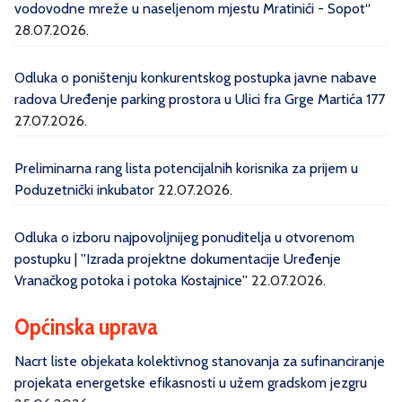
vodovodne mreže u naseljenom mjestu Mratinići - Sopot“
28.07.2026.
Odluka o poništenju konkurentskog postupka javne nabave
radova Uređenje parking prostora u Ulici fra Grge Martića 177
27.07.2026.
Preliminarna rang lista potencijalnih korisnika za prijem u
Poduzetnički inkubator
22.07.2026.
Odluka o izboru najpovoljnijeg ponuditelja u otvorenom
postupku | ''Izrada projektne dokumentacije Uređenje
Vranačkog potoka i potoka Kostajnice''
22.07.2026.
Općinska uprava
Nacrt liste objekata kolektivnog stanovanja za sufinanciranje
projekata energetske efikasnosti u užem gradskom jezgru