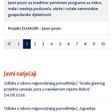
Javni poziv za kreditno-jamstveni programa za mikro,
mala i srednja poduzeća, obrte i ostale samostalne
gospodarske djelatnosti
Projekt EU4AGRI - Javni poziv
Članci
1
2
3
4
5
6
7
8
9
10
Stranica 1 od 10
Javni natječaji
Odluka o izboru najpovoljnijeg ponuditelja | ''Izrada glavnog
projekta sanacije puta u naseljenom mjestu Bukva''
04.08.2026.
Odluka o izboru najpovoljnijeg ponuditelja | „Izgradnja