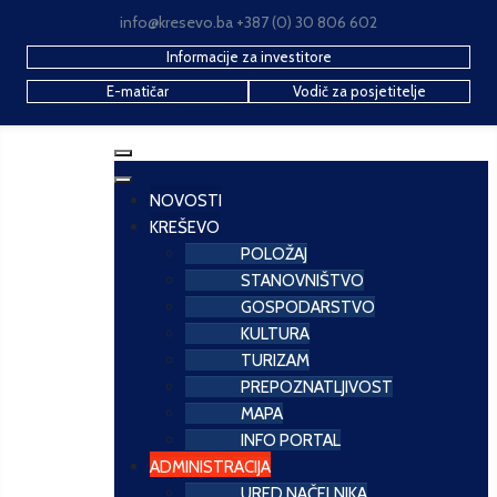
info@kresevo.ba +387 (0) 30 806 602
Informacije za investitore
E-matičar
Vodič za posjetitelje
NOVOSTI
KREŠEVO
POLOŽAJ
STANOVNIŠTVO
GOSPODARSTVO
KULTURA
TURIZAM
PREPOZNATLJIVOST
MAPA
INFO PORTAL
ADMINISTRACIJA
URED NAČELNIKA