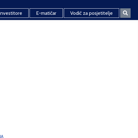
investitore
E-matičar
Vodič za posjetitelje
JA