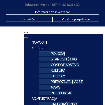
info@kresevo.ba +387 (0) 30 806 602
Informacije za investitore
E-matičar
Vodič za posjetitelje
NOVOSTI
KREŠEVO
POLOŽAJ
STANOVNIŠTVO
GOSPODARSTVO
KULTURA
TURIZAM
PREPOZNATLJIVOST
MAPA
INFO PORTAL
ADMINISTRACIJA
URED NAČELNIKA