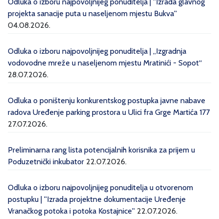
Odluka o izboru najpovoljnijeg ponuditelja | ''Izrada glavnog
projekta sanacije puta u naseljenom mjestu Bukva''
04.08.2026.
Odluka o izboru najpovoljnijeg ponuditelja | „Izgradnja
vodovodne mreže u naseljenom mjestu Mratinići - Sopot“
28.07.2026.
Odluka o poništenju konkurentskog postupka javne nabave
radova Uređenje parking prostora u Ulici fra Grge Martića 177
27.07.2026.
Preliminarna rang lista potencijalnih korisnika za prijem u
Poduzetnički inkubator
22.07.2026.
Odluka o izboru najpovoljnijeg ponuditelja u otvorenom
postupku | ''Izrada projektne dokumentacije Uređenje
Vranačkog potoka i potoka Kostajnice''
22.07.2026.