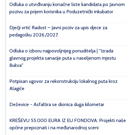
Odluka o utvrđivanju konačne liste kandidata po Javnom
pozivu za prijem korisnika u Poduzetnički inkubator
Dječji vrtić Radost – Javni poziv za upis djece za
pedagošku 2026./2027.
Odluka o izboru najpovoljnijeg ponuditelja | ''Izrada
glavnog projekta sanacije puta u naseljenom mjestu
Bukva''
Potpisan ugovor za rekonstrukciju lokalnog puta kroz
Alagiće
Deževice - Asfaltira se dionica duga kilometar
KREŠEVU 55.000 EURA IZ EU FONDOVA: Projekti naše
općine prepoznati i na međunarodnoj sceni