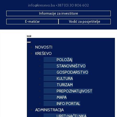
info@kresevo.ba +387 (0) 30 806 602
Informacije za investitore
E-matičar
Vodič za posjetitelje
NOVOSTI
KREŠEVO
POLOŽAJ
STANOVNIŠTVO
GOSPODARSTVO
KULTURA
TURIZAM
PREPOZNATLJIVOST
MAPA
INFO PORTAL
ADMINISTRACIJA
URED NAČELNIKA