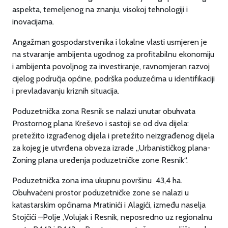
aspekta, temeljenog na znanju, visokoj tehnologiji i
inovacijama.
Angažman gospodarstvenika i lokalne vlasti usmjeren je
na stvaranje ambijenta ugodnog za profitabilnu ekonomiju
i ambijenta povoljnog za investiranje, ravnomjeran razvoj
cijelog područja općine, podrška poduzećima u identifikaciji
i prevladavanju kriznih situacija.
Poduzetnička zona Resnik se nalazi unutar obuhvata
Prostornog plana Kreševo i sastoji se od dva dijela:
pretežito izgrađenog dijela i pretežito neizgrađenog dijela
za kojeg je utvrđena obveza izrade „Urbanističkog plana-
Zoning plana uređenja poduzetničke zone Resnik“.
Poduzetnička zona ima ukupnu površinu 43,4 ha.
Obuhvaćeni prostor poduzetničke zone se nalazi u
katastarskim općinama Mratinići i Alagići, između naselja
Stojčići –Polje ,Volujak i Resnik, neposredno uz regionalnu