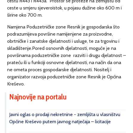
cestu R443 i R443a. Prostor se proteže na zemljištu od
ceste u smjeru sjeveroistok, u pojasu dužine oko 600 m i
širine oko 700 m.
Namjena Poduzetničke zone Resnik je gospodarska što
podrazumijeva površine namijenjene za proizvodne,
obrtničke i zanatske djelatnosti i usluge, te za trgovinu i
skladištenje.Pored osnovnih djelatnosti, moguće je na
površinama poduzetničke zone razviti i drugu djelatnost –
prateću ili u funkciji osnovne djelatnosti, na način da ona
ne ometa proces gospodarske djelatnosti. Nositelj i
organizator razvoja poduzetničke zone Resnik je Općina
Kreševo.
Najnovije na portalu
Javni oglas o prodaji nekretnine - zemljišta u vlasništvu
Općine Kreševo putem javnog natječaja – licitacije