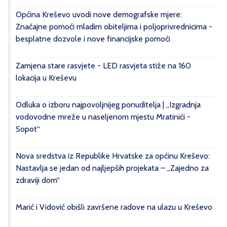
Općina Kreševo uvodi nove demografske mjere:
Značajne pomoći mladim obiteljima i poljoprivrednicima -
besplatne dozvole i nove financijske pomoći
Zamjena stare rasvjete - LED rasvjeta stiže na 160
lokacija u Kreševu
Odluka o izboru najpovoljnijeg ponuditelja | „Izgradnja
vodovodne mreže u naseljenom mjestu Mratinići -
Sopot“
Nova sredstva iz Republike Hrvatske za općinu Kreševo:
Nastavlja se jedan od najljepših projekata – „Zajedno za
zdraviji dom“
Marić i Vidović obišli završene radove na ulazu u Kreševo