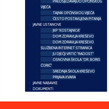
PREDSJEDAVAJUĆI OPĆINSKOG
VIJEĆA
TAJNIK OPĆINSKOG VIJEĆA
ČESTO POSTAVLJENA PITANJA
JAVNE USTANOVE
JKP "KOSTAJNICA"
DOM ZDRAVLJA KREŠEVO
DOM ZDRAVLJA KREŠEVO
SLUŽBENA INTERNET STRANICA
JU DJEČJI VRTIĆ "RADOST"
OSNOVNA ŠKOLA "DR. BORIS
ĆORIĆ"
SREDNJA ŠKOLA KREŠEVO
PRIJAVA KVARA
JAVNE NABAVKE
DOKUMENTI