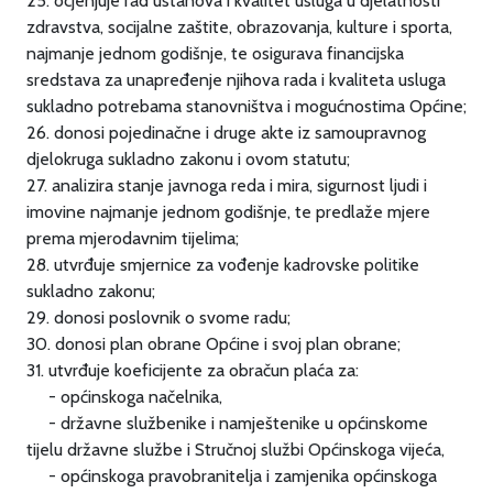
25. ocjenjuje rad ustanova i kvalitet usluga u djelatnosti
zdravstva, socijalne zaštite, obrazovanja, kulture i sporta,
najmanje jednom godišnje, te osigurava financijska
sredstava za unapređenje njihova rada i kvaliteta usluga
sukladno potrebama stanovništva i mogućnostima Općine;
26. donosi pojedinačne i druge akte iz samoupravnog
djelokruga sukladno zakonu i ovom statutu;
27. analizira stanje javnoga reda i mira, sigurnost ljudi i
imovine najmanje jednom godišnje, te predlaže mjere
prema mjerodavnim tijelima;
28. utvrđuje smjernice za vođenje kadrovske politike
sukladno zakonu;
29. donosi poslovnik o svome radu;
30. donosi plan obrane Općine i svoj plan obrane;
31. utvrđuje koeficijente za obračun plaća za:
- općinskoga načelnika,
- državne službenike i namještenike u općinskome
tijelu državne službe i Stručnoj službi Općinskoga vijeća,
- općinskoga pravobranitelja i zamjenika općinskoga