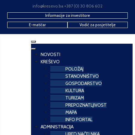
info@kresevo.ba +387 (0) 30 806 602
Informacije za investitore
E-matičar
Vodič za posjetitelje
NOVOSTI
KREŠEVO
POLOŽAJ
STANOVNIŠTVO
GOSPODARSTVO
KULTURA
TURIZAM
PREPOZNATLJIVOST
MAPA
INFO PORTAL
ADMINISTRACIJA
URED NAČELNIKA