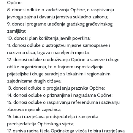
Općine;
8. donosi odluke o zaduživanju Općine, o raspisivanju
javnoga zajma i davanju jamstva sukladno zakonu;
9. donosi programe uređenja gradskog građevinskog
zemljišta;
10. donosi plan korištenja javnih površina;
11. donosi odluke o ustrojstvu mjesne samouprave i
nazivima ulica, trgova i naseljenih mjesta;
12. donosi odluke o udruživanju Općine u saveze i druge
oblike organiziranja, te o trajnom uspostavljanju
prijateljske i druge suradnje s lokalnim i regionalnim
zajednicama drugih država;
13. donosi odluke o proglašenju praznika Općine;
14. donosi odluke o priznanjima i nagradama Općine;
15. donosi odluke o raspisivanju referenduma i sazivanju
zborova mjesnih zajednica;
16. bira i razrješava predsjedatelja i zamjenika
predsjedatelja Općinskoga vijeća;
17. osniva radna tijela Općinskoga vijeća te bira i razrješava