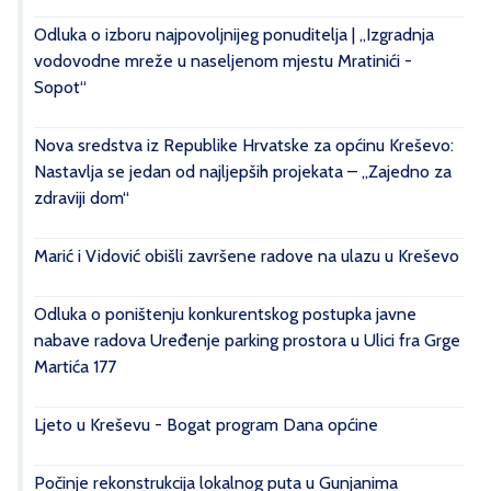
Odluka o izboru najpovoljnijeg ponuditelja | „Izgradnja
vodovodne mreže u naseljenom mjestu Mratinići -
Sopot“
Nova sredstva iz Republike Hrvatske za općinu Kreševo:
Nastavlja se jedan od najljepših projekata – „Zajedno za
zdraviji dom“
Marić i Vidović obišli završene radove na ulazu u Kreševo
Odluka o poništenju konkurentskog postupka javne
nabave radova Uređenje parking prostora u Ulici fra Grge
Martića 177
Ljeto u Kreševu - Bogat program Dana općine
Počinje rekonstrukcija lokalnog puta u Gunjanima