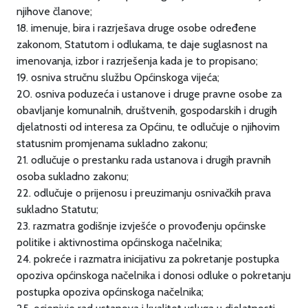
njihove članove;
18. imenuje, bira i razrješava druge osobe određene
zakonom, Statutom i odlukama, te daje suglasnost na
imenovanja, izbor i razrješenja kada je to propisano;
19. osniva stručnu službu Općinskoga vijeća;
20. osniva poduzeća i ustanove i druge pravne osobe za
obavljanje komunalnih, društvenih, gospodarskih i drugih
djelatnosti od interesa za Općinu, te odlučuje o njihovim
statusnim promjenama sukladno zakonu;
21. odlučuje o prestanku rada ustanova i drugih pravnih
osoba sukladno zakonu;
22. odlučuje o prijenosu i preuzimanju osnivačkih prava
sukladno Statutu;
23. razmatra godišnje izvješće o provođenju općinske
politike i aktivnostima općinskoga načelnika;
24. pokreće i razmatra inicijativu za pokretanje postupka
opoziva općinskoga načelnika i donosi odluke o pokretanju
postupka opoziva općinskoga načelnika;