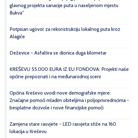
glavnog projekta sanacije puta u naseljenom mjestu
Bukva''
Potpisan ugovor za rekonstrukciju lokalnog puta kroz
Alagiće
Deževice - Asfaltira se dionica duga kilometar
KREŠEVU 55.000 EURA IZ EU FONDOVA: Projekti naše
općine prepoznati i na međunarodnoj sceni
Općina Kreševo uvodi nove demografske mjere:
Značajne pomoći mladim obiteljima i poljoprivrednicima -
besplatne dozvole i nove financijske pomoći
Zamjena stare rasvjete - LED rasvjeta stiže na 160
lokacija u Kreševu