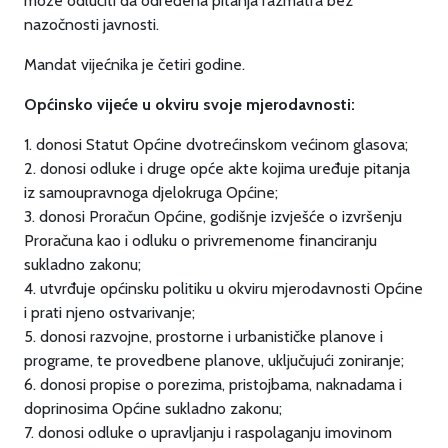
može odlučiti da određena pitanja razmatra bez
nazočnosti javnosti.
Mandat vijećnika je četiri godine.
Općinsko vijeće u okviru svoje mjerodavnosti:
1. donosi Statut Općine dvotrećinskom većinom glasova;
2. donosi odluke i druge opće akte kojima uređuje pitanja
iz samoupravnoga djelokruga Općine;
3. donosi Proračun Općine, godišnje izvješće o izvršenju
Proračuna kao i odluku o privremenome financiranju
sukladno zakonu;
4. utvrđuje općinsku politiku u okviru mjerodavnosti Općine
i prati njeno ostvarivanje;
5. donosi razvojne, prostorne i urbanističke planove i
programe, te provedbene planove, uključujući zoniranje;
6. donosi propise o porezima, pristojbama, naknadama i
doprinosima Općine sukladno zakonu;
7. donosi odluke o upravljanju i raspolaganju imovinom