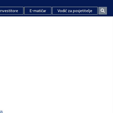
investitore
E-matičar
Vodič za posjetitelje
JA