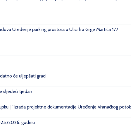
ova Uređenje parking prostora u Ulici fra Grge Martića 177
datno će uljepšati grad
je sljedeći tjedan
pku | ''Izrada projektne dokumentacije Uređenje Vranačkog potoka
2025./2026. godinu