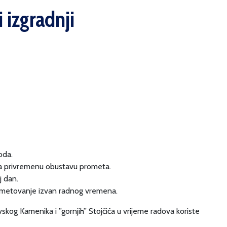
i izgradnji
oda.
jeva privremenu obustavu prometa.
j dan.
rometovanje izvan radnog vremena.
kog Kamenika i ”gornjih” Stojčića u vrijeme radova koriste