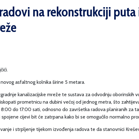
 radovi na rekonstrukciji puta 
reže
ići.
novog asfaltnog kolnika širine 5 metara.
izgradnje kanalizacijske mreže te sustava za odvodnju oborinskih v
 je iskopati prometnicu na dubini većoj od jednog metra, što zahti
8:00 do 17:00 sati, odnosno do završetka radova planiranih za ta
i spojene cijevi bit će zatrpana kako bi se omogućilo normalno p
nje i strpljenje tijekom izvođenja radova te da stanovnici Kreševs