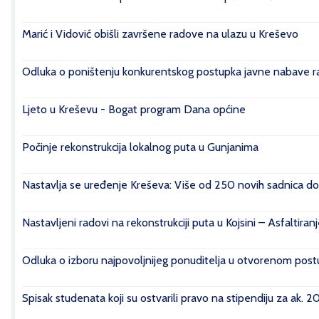
Marić i Vidović obišli završene radove na ulazu u Kreševo
Odluka o poništenju konkurentskog postupka javne nabave rad
Ljeto u Kreševu - Bogat program Dana općine
Počinje rekonstrukcija lokalnog puta u Gunjanima
Nastavlja se uređenje Kreševa: Više od 250 novih sadnica do
Nastavljeni radovi na rekonstrukciji puta u Kojsini – Asfaltiran
Odluka o izboru najpovoljnijeg ponuditelja u otvorenom postu
Spisak studenata koji su ostvarili pravo na stipendiju za ak. 