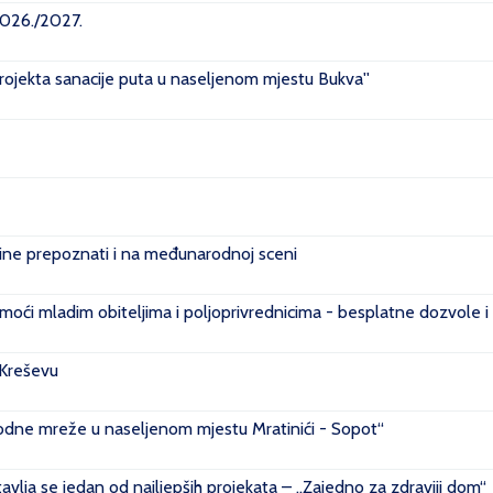
2026./2027.
projekta sanacije puta u naseljenom mjestu Bukva''
e prepoznati i na međunarodnoj sceni
ći mladim obiteljima i poljoprivrednicima - besplatne dozvole i
 Kreševu
ovodne mreže u naseljenom mjestu Mratinići - Sopot“
vlja se jedan od najljepših projekata – „Zajedno za zdraviji dom“