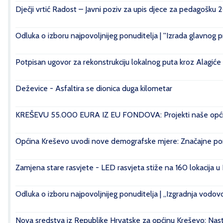
Dječji vrtić Radost – Javni poziv za upis djece za pedagošku 
Odluka o izboru najpovoljnijeg ponuditelja | ''Izrada glavnog 
Potpisan ugovor za rekonstrukciju lokalnog puta kroz Alagiće
Deževice - Asfaltira se dionica duga kilometar
KREŠEVU 55.000 EURA IZ EU FONDOVA: Projekti naše općin
Općina Kreševo uvodi nove demografske mjere: Značajne pomo
Zamjena stare rasvjete - LED rasvjeta stiže na 160 lokacija u
Odluka o izboru najpovoljnijeg ponuditelja | „Izgradnja vod
Nova sredstva iz Republike Hrvatske za općinu Kreševo: Nasta