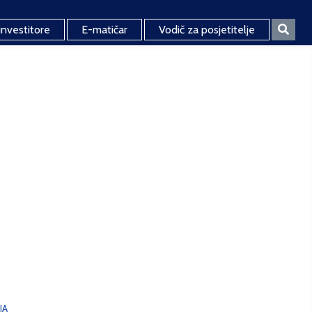
investitore
E-matičar
Vodič za posjetitelje
JA