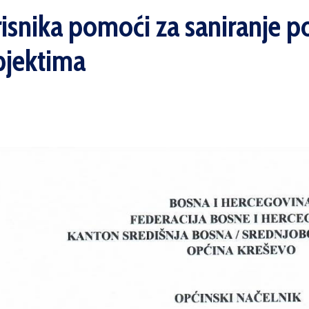
risnika pomoći za saniranje p
bjektima