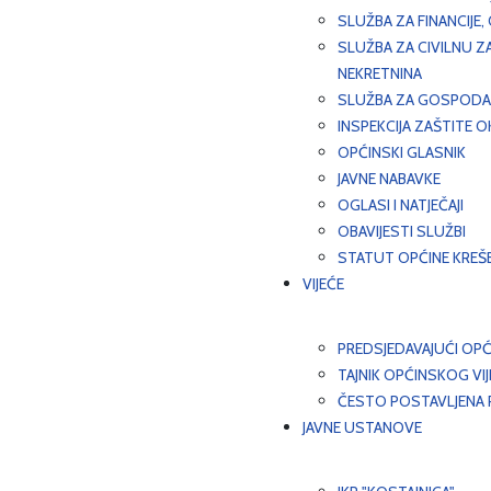
SLUŽBA ZA FINANCIJE
SLUŽBA ZA CIVILNU Z
NEKRETNINA
SLUŽBA ZA GOSPODAR
INSPEKCIJA ZAŠTITE 
OPĆINSKI GLASNIK
JAVNE NABAVKE
OGLASI I NATJEČAJI
OBAVIJESTI SLUŽBI
STATUT OPĆINE KREŠ
VIJEĆE
PREDSJEDAVAJUĆI OPĆ
TAJNIK OPĆINSKOG VI
ČESTO POSTAVLJENA P
JAVNE USTANOVE