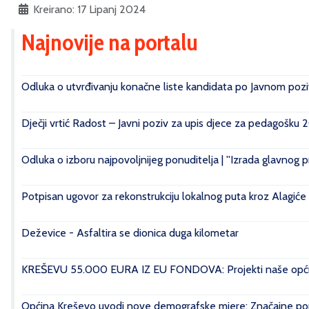
Kreirano: 17 Lipanj 2024
Najnovije na portalu
Odluka o utvrđivanju konačne liste kandidata po Javnom poziv
Dječji vrtić Radost – Javni poziv za upis djece za pedagošku 
Odluka o izboru najpovoljnijeg ponuditelja | ''Izrada glavnog 
Potpisan ugovor za rekonstrukciju lokalnog puta kroz Alagiće
Deževice - Asfaltira se dionica duga kilometar
KREŠEVU 55.000 EURA IZ EU FONDOVA: Projekti naše općin
Općina Kreševo uvodi nove demografske mjere: Značajne pomo