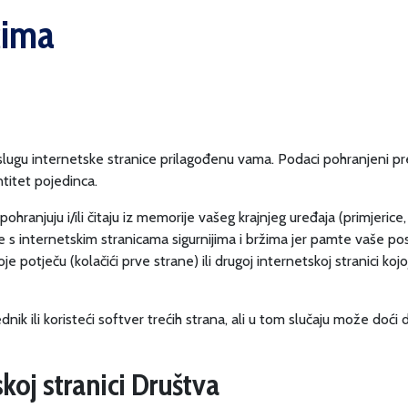
ćima
slugu internetske stranice prilagođenu vama. Podaci pohranjeni pre
titet pojedinca.
pohranjuju i/ili čitaju iz memorije vašeg krajnjeg uređaja (primjeri
je s internetskim stranicama sigurnijima i bržima jer pamte vaše post
je potječu (kolačići prve strane) ili drugoj internetskoj stranici ko
lednik ili koristeći softver trećih strana, ali u tom slučaju može do
skoj stranici Društva