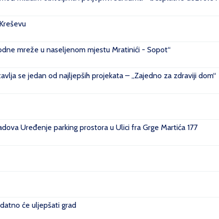
 Kreševu
ovodne mreže u naseljenom mjestu Mratinići - Sopot“
vlja se jedan od najljepših projekata – „Zajedno za zdraviji dom“
ova Uređenje parking prostora u Ulici fra Grge Martića 177
datno će uljepšati grad