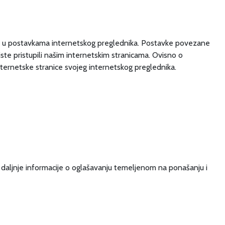
činiti u postavkama internetskog preglednika. Postavke povezane
biste pristupili našim internetskim stranicama. Ovisno o
nternetske stranice svojeg internetskog preglednika.
i daljnje informacije o oglašavanju temeljenom na ponašanju i