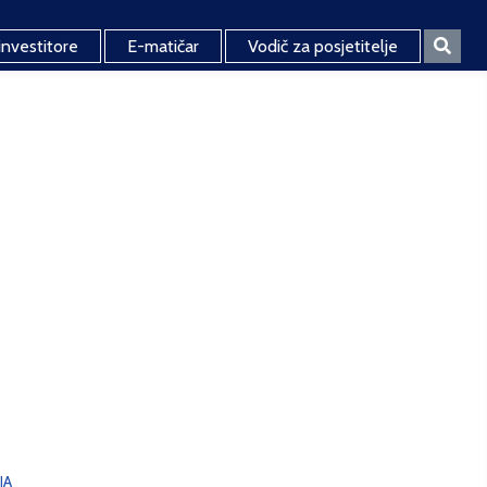
investitore
E-matičar
Vodič za posjetitelje
JA