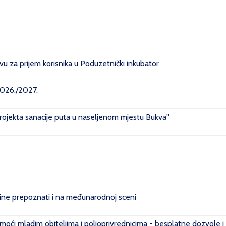
u za prijem korisnika u Poduzetnički inkubator
2026./2027.
projekta sanacije puta u naseljenom mjestu Bukva''
e prepoznati i na međunarodnoj sceni
ći mladim obiteljima i poljoprivrednicima - besplatne dozvole i