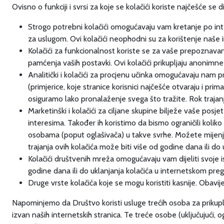
Ovisno o funkciji i svrsi za koje se kolačići koriste najčešće se d
Strogo potrebni kolačići omogućavaju vam kretanje po inte
za uslugom. Ovi kolačići neophodni su za korištenje naše i
Kolačići za funkcionalnost koriste se za vaše prepoznav
pamćenja vaših postavki. Ovi kolačići prikupljaju anonimne
Analitički i kolačići za procjenu učinka omogućavaju nam 
(primjerice, koje stranice korisnici najčešće otvaraju i pri
osiguramo lako pronalaženje svega što tražite. Rok trajanj
Marketinški i kolačići za ciljane skupine bilježe vaše pos
interesima. Također ih koristimo da bismo ograničili koli
osobama (poput oglašivača) u takve svrhe. Možete mijenja
trajanja ovih kolačića može biti više od godine dana ili do
Kolačići društvenih mreža omogućavaju vam dijeliti svoje 
godine dana ili do uklanjanja kolačića u internetskom pre
Druge vrste kolačića koje se mogu koristiti kasnije. Obavije
Napominjemo da Društvo koristi usluge trećih osoba za prikuplja
izvan naših internetskih stranica. Te treće osobe (uključujući,