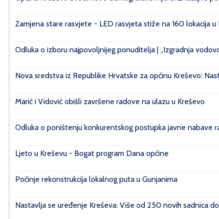
Zamjena stare rasvjete - LED rasvjeta stiže na 160 lokacija u
Odluka o izboru najpovoljnijeg ponuditelja | „Izgradnja vod
Nova sredstva iz Republike Hrvatske za općinu Kreševo: Nasta
Marić i Vidović obišli završene radove na ulazu u Kreševo
Odluka o poništenju konkurentskog postupka javne nabave rad
Ljeto u Kreševu - Bogat program Dana općine
Počinje rekonstrukcija lokalnog puta u Gunjanima
Nastavlja se uređenje Kreševa: Više od 250 novih sadnica do