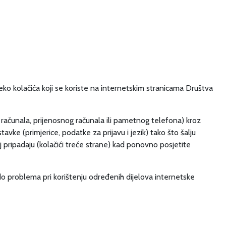
ko kolačića koji se koriste na internetskim stranicama Društva
ce, računala, prijenosnog računala ili pametnog telefona) kroz
avke (primjerice, podatke za prijavu i jezik) tako što šalju
joj pripadaju (kolačići treće strane) kad ponovno posjetite
ći do problema pri korištenju određenih dijelova internetske