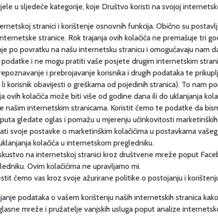
ijele u sljedeće kategorije, koje Društvo koristi na svojoj internetsko
rnetskoj stranici i korištenje osnovnih funkcija. Obično su postav
nternetske stranice. Rok trajanja ovih kolačića ne premašuje tri go
anje po povratku na našu internetsku stranicu i omogućavaju nam
 podatke i ne mogu pratiti vaše posjete drugim internetskim strani
prepoznavanje i prebrojavanje korisnika i drugih podataka te prikup
ma li korisnik obavijesti o greškama od pojedinih stranica). To nam p
a ovih kolačića može biti više od godine dana ili do uklanjanja kol
jete našim internetskim stranicama. Koristit ćemo te podatke da bis
ko puta gledate oglas i pomažu u mjerenju učinkovitosti marketinšk
ti svoje postavke o marketinškim kolačićima u postavkama vašeg pr
 uklanjanja kolačića u internetskom pregledniku.
iskustvo na internetskoj stranici kroz društvene mreže poput Facebo
gledniku. Ovim kolačićima ne upravljamo mi.
stit ćemo vas kroz svoje ažurirane politike o postojanju i korištenju
nje podataka o vašem korištenju naših internetskih stranica kako b
 oglasne mreže i pružatelje vanjskih usluga poput analize internet