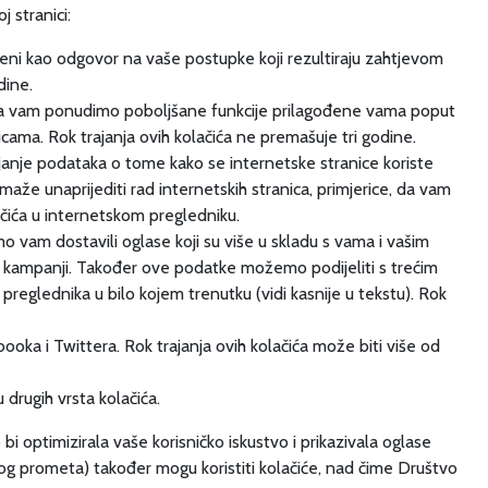
j stranici:
ljeni kao odgovor na vaše postupke koji rezultiraju zahtjevom
dine.
 da vam ponudimo poboljšane funkcije prilagođene vama poput
cama. Rok trajanja ovih kolačića ne premašuje tri godine.
ljanje podataka o tome kako se internetske stranice koriste
omaže unaprijediti rad internetskih stranica, primjerice, da vam
ačića u internetskom pregledniku.
mo vam dostavili oglase koji su više u skladu s vama i vašim
ih kampanji. Također ove podatke možemo podijeliti s trećim
eglednika u bilo kojem trenutku (vidi kasnije u tekstu). Rok
oka i Twittera. Rok trajanja ovih kolačića može biti više od
 drugih vrsta kolačića.
i optimizirala vaše korisničko iskustvo i prikazivala oglase
skog prometa) također mogu koristiti kolačiće, nad čime Društvo