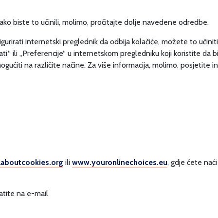
ko biste to učinili, molimo, pročitajte dolje navedene odredbe.
nfigurirati internetski preglednik da odbija kolačiće, možete to u
i“ ili „Preferencije“ u internetskom pregledniku koji koristite da 
ućiti na različite načine. Za više informacija, molimo, posjetite i
laboutcookies.org
ili
www.youronlinechoices.eu
, gdje ćete nać
atite na e-mail