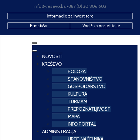
info@kresevo.ba +387 (0) 30 806 602
Informacije za investitore
E-matičar
Vodič za posjetitelje
NOVOSTI
KREŠEVO
POLOŽAJ
STANOVNIŠTVO
GOSPODARSTVO
KULTURA
TURIZAM
PREPOZNATLJIVOST
MAPA
INFO PORTAL
ADMINISTRACIJA
URED NAČELNIKA