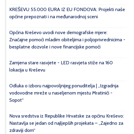
KREŠEVU 55.000 EURA IZ EU FONDOVA: Projekti naše
općine prepoznati i na međunarodnoj sceni
Općina Kreševo uvodi nove demografske mjere:
Značajne pomoći mladim obiteljima i poljoprivrednicima -
besplatne dozvole i nove financijske pomoći
Zamjena stare rasvjete - LED rasvjeta stiže na 160
lokacija u Kreševu
Odluka o izboru najpovoljnijeg ponuditelja | „Izgradnja
vodovodne mreže u naseljenom mjestu Mratinići -
Sopot“
Nova sredstva iz Republike Hrvatske za općinu Kreševo:
Nastavlja se jedan od najljepših projekata – „Zajedno za
zdraviji dom“