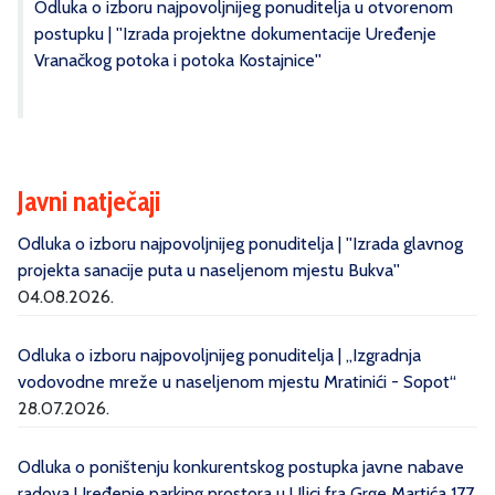
Odluka o izboru najpovoljnijeg ponuditelja u otvorenom
postupku | ''Izrada projektne dokumentacije Uređenje
Vranačkog potoka i potoka Kostajnice''
Javni natječaji
Odluka o izboru najpovoljnijeg ponuditelja | ''Izrada glavnog
projekta sanacije puta u naseljenom mjestu Bukva''
04.08.2026.
Odluka o izboru najpovoljnijeg ponuditelja | „Izgradnja
vodovodne mreže u naseljenom mjestu Mratinići - Sopot“
28.07.2026.
Odluka o poništenju konkurentskog postupka javne nabave
radova Uređenje parking prostora u Ulici fra Grge Martića 177