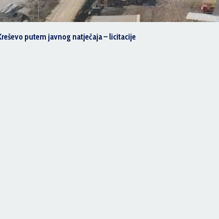
Javni oglas o prodaji nekretnine - zemljišta u vlasništvu Općine Kreševo putem javnog natječaja – licitacije