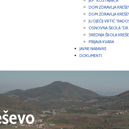
JKP "KOSTAJNICA"
DOM ZDRAVLJA KREŠ
DOM ZDRAVLJA KREŠE
JU DJEČJI VRTIĆ "RADO
OSNOVNA ŠKOLA "DR.
SREDNJA ŠKOLA KREŠ
PRIJAVA KVARA
JAVNE NABAVKE
DOKUMENTI
eševo