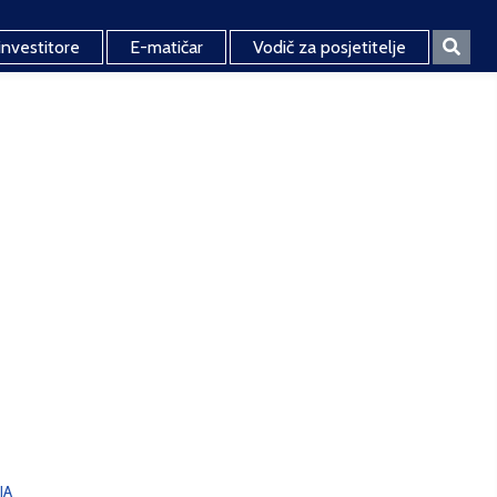
investitore
E-matičar
Vodič za posjetitelje
JA