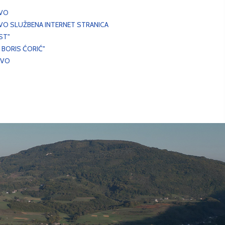
EVO
VO SLUŽBENA INTERNET STRANICA
ST"
 BORIS ĆORIĆ"
EVO