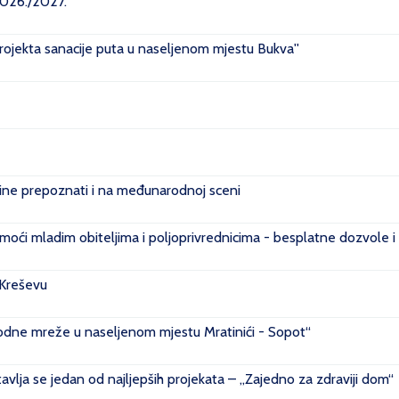
2026./2027.
projekta sanacije puta u naseljenom mjestu Bukva''
e prepoznati i na međunarodnoj sceni
ći mladim obiteljima i poljoprivrednicima - besplatne dozvole i
 Kreševu
ovodne mreže u naseljenom mjestu Mratinići - Sopot“
vlja se jedan od najljepših projekata – „Zajedno za zdraviji dom“