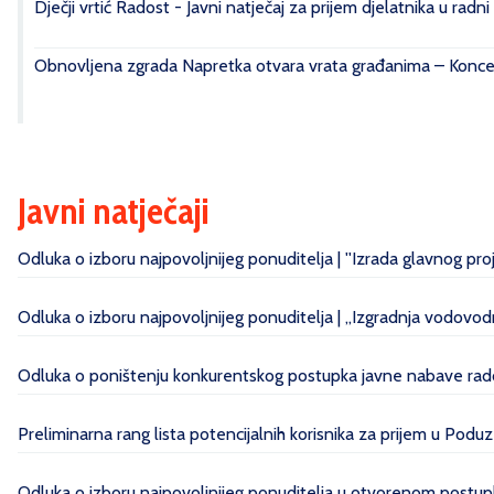
Dječji vrtić Radost - Javni natječaj za prijem djelatnika u radn
Obnovljena zgrada Napretka otvara vrata građanima – Konce
Javni natječaji
Odluka o izboru najpovoljnijeg ponuditelja | ''Izrada glavnog pr
Odluka o izboru najpovoljnijeg ponuditelja | „Izgradnja vodovo
Odluka o poništenju konkurentskog postupka javne nabave radov
Preliminarna rang lista potencijalnih korisnika za prijem u Poduz
Odluka o izboru najpovoljnijeg ponuditelja u otvorenom postupk