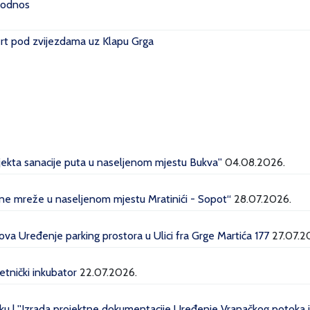
i odnos
rt pod zvijezdama uz Klapu Grga
ojekta sanacije puta u naseljenom mjestu Bukva''
04.08.2026.
dne mreže u naseljenom mjestu Mratinići - Sopot“
28.07.2026.
a Uređenje parking prostora u Ulici fra Grge Martića 177
27.07.2
etnički inkubator
22.07.2026.
u | ''Izrada projektne dokumentacije Uređenje Vranačkog potoka i 