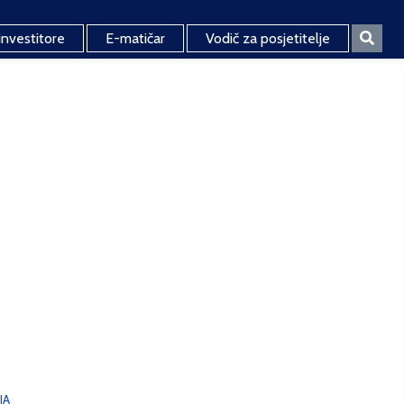
investitore
E-matičar
Vodič za posjetitelje
JA