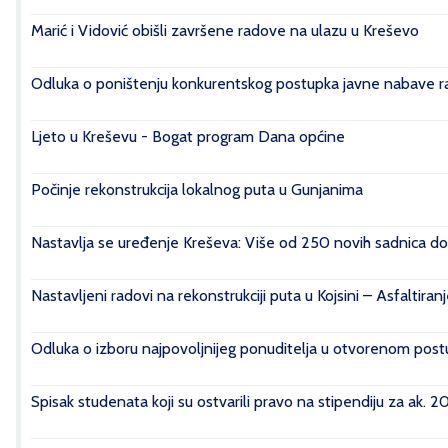
Marić i Vidović obišli završene radove na ulazu u Kreševo
Odluka o poništenju konkurentskog postupka javne nabave rad
Ljeto u Kreševu - Bogat program Dana općine
Počinje rekonstrukcija lokalnog puta u Gunjanima
Nastavlja se uređenje Kreševa: Više od 250 novih sadnica do
Nastavljeni radovi na rekonstrukciji puta u Kojsini – Asfaltiran
Odluka o izboru najpovoljnijeg ponuditelja u otvorenom postu
Spisak studenata koji su ostvarili pravo na stipendiju za ak. 