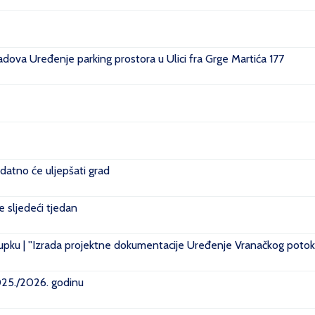
ova Uređenje parking prostora u Ulici fra Grge Martića 177
datno će uljepšati grad
je sljedeći tjedan
pku | ''Izrada projektne dokumentacije Uređenje Vranačkog potoka
2025./2026. godinu