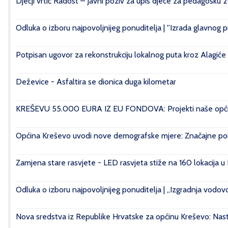
Dječji vrtić Radost – Javni poziv za upis djece za pedagošku 
Odluka o izboru najpovoljnijeg ponuditelja | ''Izrada glavnog 
Potpisan ugovor za rekonstrukciju lokalnog puta kroz Alagiće
Deževice - Asfaltira se dionica duga kilometar
KREŠEVU 55.000 EURA IZ EU FONDOVA: Projekti naše općin
Općina Kreševo uvodi nove demografske mjere: Značajne pomo
Zamjena stare rasvjete - LED rasvjeta stiže na 160 lokacija u
Odluka o izboru najpovoljnijeg ponuditelja | „Izgradnja vod
Nova sredstva iz Republike Hrvatske za općinu Kreševo: Nasta