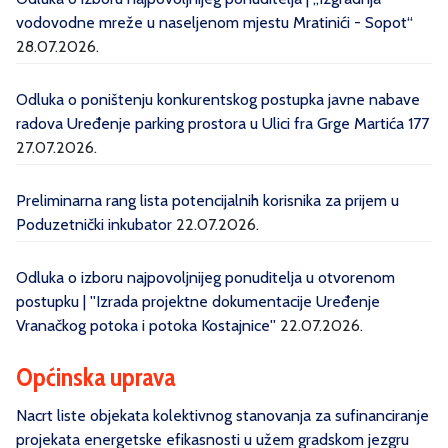
vodovodne mreže u naseljenom mjestu Mratinići - Sopot“
28.07.2026.
Odluka o poništenju konkurentskog postupka javne nabave
radova Uređenje parking prostora u Ulici fra Grge Martića 177
27.07.2026.
Preliminarna rang lista potencijalnih korisnika za prijem u
Poduzetnički inkubator
22.07.2026.
Odluka o izboru najpovoljnijeg ponuditelja u otvorenom
postupku | ''Izrada projektne dokumentacije Uređenje
Vranačkog potoka i potoka Kostajnice''
22.07.2026.
Općinska uprava
Nacrt liste objekata kolektivnog stanovanja za sufinanciranje
projekata energetske efikasnosti u užem gradskom jezgru