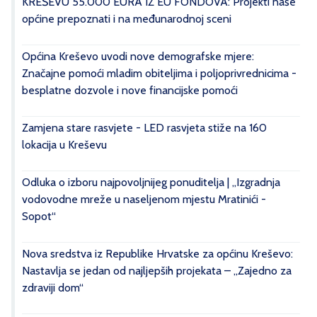
KREŠEVU 55.000 EURA IZ EU FONDOVA: Projekti naše
općine prepoznati i na međunarodnoj sceni
Općina Kreševo uvodi nove demografske mjere:
Značajne pomoći mladim obiteljima i poljoprivrednicima -
besplatne dozvole i nove financijske pomoći
Zamjena stare rasvjete - LED rasvjeta stiže na 160
lokacija u Kreševu
Odluka o izboru najpovoljnijeg ponuditelja | „Izgradnja
vodovodne mreže u naseljenom mjestu Mratinići -
Sopot“
Nova sredstva iz Republike Hrvatske za općinu Kreševo:
Nastavlja se jedan od najljepših projekata – „Zajedno za
zdraviji dom“