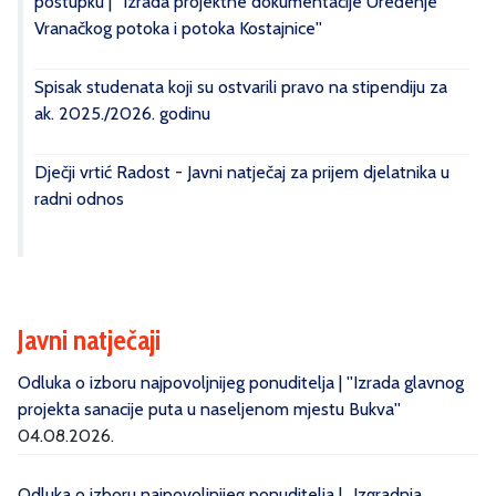
postupku | ''Izrada projektne dokumentacije Uređenje
Vranačkog potoka i potoka Kostajnice''
Spisak studenata koji su ostvarili pravo na stipendiju za
ak. 2025./2026. godinu
Dječji vrtić Radost - Javni natječaj za prijem djelatnika u
radni odnos
Javni natječaji
Odluka o izboru najpovoljnijeg ponuditelja | ''Izrada glavnog
projekta sanacije puta u naseljenom mjestu Bukva''
04.08.2026.
Odluka o izboru najpovoljnijeg ponuditelja | „Izgradnja