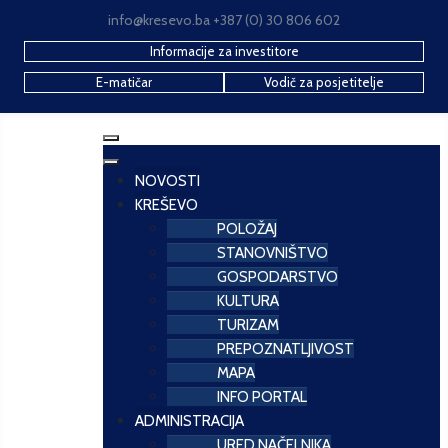
info@kresevo.ba +387 (0) 30 806 602
Informacije za investitore
E-matičar
Vodič za posjetitelje
NOVOSTI
KREŠEVO
POLOŽAJ
STANOVNIŠTVO
GOSPODARSTVO
KULTURA
TURIZAM
PREPOZNATLJIVOST
MAPA
INFO PORTAL
ADMINISTRACIJA
URED NAČELNIKA