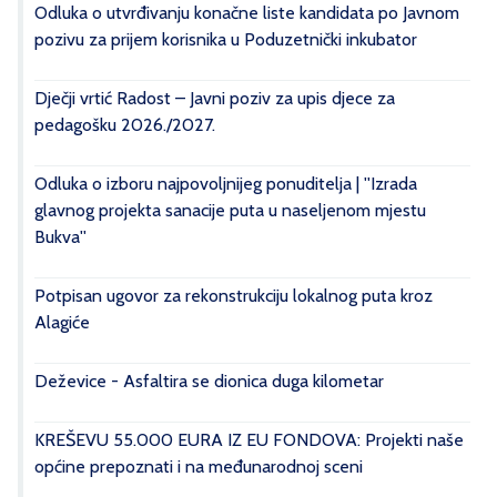
Odluka o utvrđivanju konačne liste kandidata po Javnom
pozivu za prijem korisnika u Poduzetnički inkubator
Dječji vrtić Radost – Javni poziv za upis djece za
pedagošku 2026./2027.
Odluka o izboru najpovoljnijeg ponuditelja | ''Izrada
glavnog projekta sanacije puta u naseljenom mjestu
Bukva''
Potpisan ugovor za rekonstrukciju lokalnog puta kroz
Alagiće
Deževice - Asfaltira se dionica duga kilometar
KREŠEVU 55.000 EURA IZ EU FONDOVA: Projekti naše
općine prepoznati i na međunarodnoj sceni