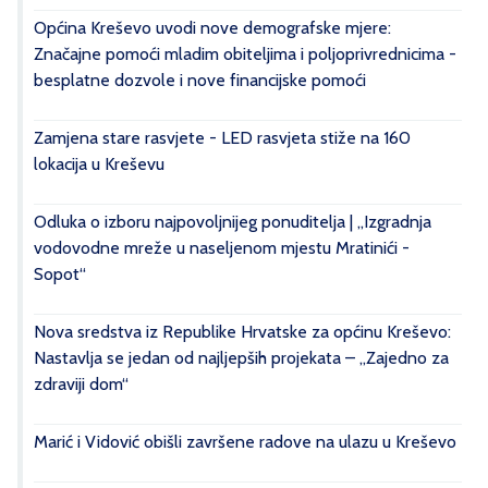
Općina Kreševo uvodi nove demografske mjere:
Značajne pomoći mladim obiteljima i poljoprivrednicima -
besplatne dozvole i nove financijske pomoći
Zamjena stare rasvjete - LED rasvjeta stiže na 160
lokacija u Kreševu
Odluka o izboru najpovoljnijeg ponuditelja | „Izgradnja
vodovodne mreže u naseljenom mjestu Mratinići -
Sopot“
Nova sredstva iz Republike Hrvatske za općinu Kreševo:
Nastavlja se jedan od najljepših projekata – „Zajedno za
zdraviji dom“
Marić i Vidović obišli završene radove na ulazu u Kreševo