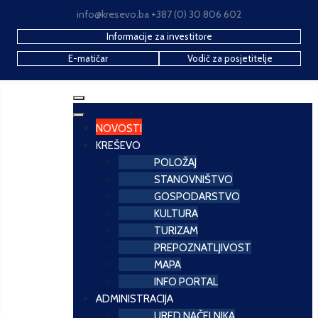
info@kresevo.ba +387 (0) 30 806 602
Informacije za investitore
E-matičar
Vodič za posjetitelje
NOVOSTI
KREŠEVO
POLOŽAJ
STANOVNIŠTVO
GOSPODARSTVO
KULTURA
TURIZAM
PREPOZNATLJIVOST
MAPA
INFO PORTAL
ADMINISTRACIJA
URED NAČELNIKA