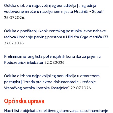
Odluka o izboru najpovoljnijeg ponuditelja | „Izgradnja
vodovodne mreže u naseljenom mjestu Mratinići - Sopot“
28.07.2026.
Odluka o poništenju konkurentskog postupka javne nabave
radova Uređenje parking prostora u Ulici fra Grge Martića 177
27.07.2026.
Preliminarna rang lista potencijalnih korisnika za prijem u
Poduzetnički inkubator
22.07.2026.
Odluka o izboru najpovoljnijeg ponuditelja u otvorenom
postupku | ''Izrada projektne dokumentacije Uređenje
Vranačkog potoka i potoka Kostajnice''
22.07.2026.
Općinska uprava
Nacrt liste objekata kolektivnog stanovanja za sufinanciranje