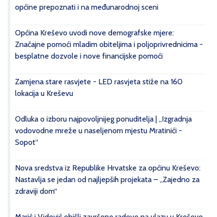
općine prepoznati i na međunarodnoj sceni
Općina Kreševo uvodi nove demografske mjere:
Značajne pomoći mladim obiteljima i poljoprivrednicima -
besplatne dozvole i nove financijske pomoći
Zamjena stare rasvjete - LED rasvjeta stiže na 160
lokacija u Kreševu
Odluka o izboru najpovoljnijeg ponuditelja | „Izgradnja
vodovodne mreže u naseljenom mjestu Mratinići -
Sopot“
Nova sredstva iz Republike Hrvatske za općinu Kreševo:
Nastavlja se jedan od najljepših projekata – „Zajedno za
zdraviji dom“
Marić i Vidović obišli završene radove na ulazu u Kreševo