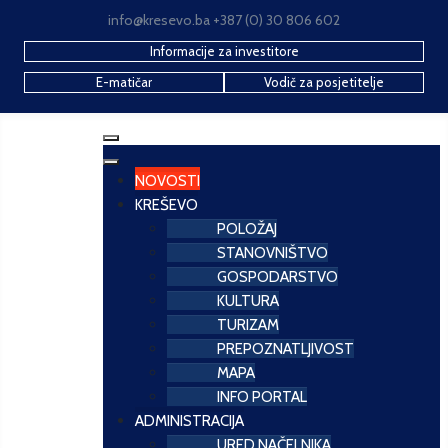
info@kresevo.ba +387 (0) 30 806 602
Informacije za investitore
E-matičar
Vodič za posjetitelje
NOVOSTI
KREŠEVO
POLOŽAJ
STANOVNIŠTVO
GOSPODARSTVO
KULTURA
TURIZAM
PREPOZNATLJIVOST
MAPA
INFO PORTAL
ADMINISTRACIJA
URED NAČELNIKA