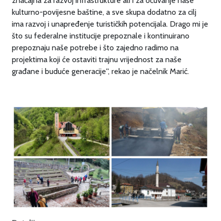
značajna za razvoj infrastrukture ali i za očuvanje naše
kulturno-povijesne baštine, a sve skupa dodatno za cilj
ima razvoj i unapređenje turističkih potencijala. Drago mi je
što su federalne institucije prepoznale i kontinuirano
prepoznaju naše potrebe i što zajedno radimo na
projektima koji će ostaviti trajnu vrijednost za naše
građane i buduće generacije'', rekao je načelnik Marić.