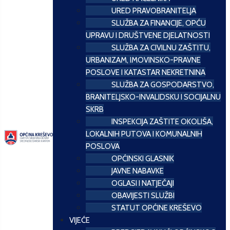
URED PRAVOBRANITELJA
SLUŽBA ZA FINANCIJE, OPĆU
UPRAVU I DRUŠTVENE DJELATNOSTI
SLUŽBA ZA CIVILNU ZAŠTITU,
URBANIZAM, IMOVINSKO-PRAVNE
POSLOVE I KATASTAR NEKRETNINA
SLUŽBA ZA GOSPODARSTVO,
BRANITELJSKO-INVALIDSKU I SOCIJALNU
SKRB
INSPEKCIJA ZAŠTITE OKOLIŠA,
LOKALNIH PUTOVA I KOMUNALNIH
POSLOVA
OPĆINSKI GLASNIK
JAVNE NABAVKE
OGLASI I NATJEČAJI
OBAVIJESTI SLUŽBI
STATUT OPĆINE KREŠEVO
VIJEĆE