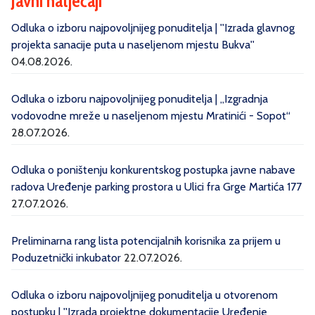
Javni natječaji
Odluka o izboru najpovoljnijeg ponuditelja | ''Izrada glavnog
projekta sanacije puta u naseljenom mjestu Bukva''
04.08.2026.
Odluka o izboru najpovoljnijeg ponuditelja | „Izgradnja
vodovodne mreže u naseljenom mjestu Mratinići - Sopot“
28.07.2026.
Odluka o poništenju konkurentskog postupka javne nabave
radova Uređenje parking prostora u Ulici fra Grge Martića 177
27.07.2026.
Preliminarna rang lista potencijalnih korisnika za prijem u
Poduzetnički inkubator
22.07.2026.
Odluka o izboru najpovoljnijeg ponuditelja u otvorenom
postupku | ''Izrada projektne dokumentacije Uređenje