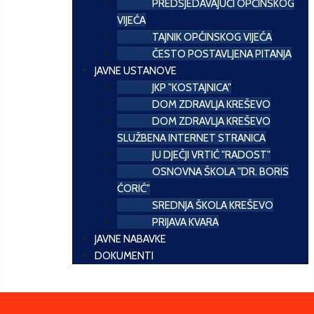
PREDSJEDAVAJUĆI OPĆINSKOG
VIJEĆA
TAJNIK OPĆINSKOG VIJEĆA
ČESTO POSTAVLJENA PITANJA
JAVNE USTANOVE
JKP "KOSTAJNICA"
DOM ZDRAVLJA KREŠEVO
DOM ZDRAVLJA KREŠEVO
SLUŽBENA INTERNET STRANICA
JU DJEČJI VRTIĆ "RADOST"
OSNOVNA ŠKOLA "DR. BORIS
ĆORIĆ"
SREDNJA ŠKOLA KREŠEVO
PRIJAVA KVARA
JAVNE NABAVKE
DOKUMENTI