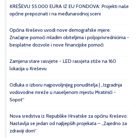
KREŠEVU 55.000 EURA IZ EU FONDOVA: Projekti naše
općine prepoznati i na međunarodnoj sceni
Općina Kreševo uvodi nove demografske mjere:
Značajne pomoći mladim obiteljima i poljoprivrednicima -
besplatne dozvole i nove financijske pomoći
Zamjena stare rasvjete - LED rasvjeta stiže na 160
lokacija u Kreševu
Odluka o izboru najpovoljnijeg ponuditelja | „Izgradnja
vodovodne mreže u naseljenom mjestu Mratinići -
Sopot“
Nova sredstva iz Republike Hrvatske za općinu Kreševo:
Nastavlja se jedan od najljepših projekata – „Zajedno za
zdraviji dom“