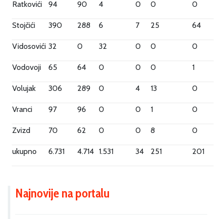
Ratkovići
94
90
4
0
0
0
Stojčići
390
288
6
7
25
64
Vidosovići
32
0
32
0
0
0
Vodovoji
65
64
0
0
0
1
Volujak
306
289
0
4
13
0
Vranci
97
96
0
0
1
0
Zvizd
70
62
0
0
8
0
ukupno
6.731
4.714
1.531
34
251
201
Najnovije na portalu