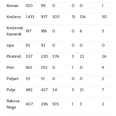
Komari
100
99
0
0
0
1
Kreševo
1.433
937
305
15
126
50
Kreševski
197
186
0
0
6
5
Kamenik
Lipa
92
92
0
0
0
0
Mratinići
557
230
276
3
22
26
Pirin
160
150
0
1
0
9
Poljani
53
51
0
0
0
2
Polje
482
427
24
3
21
7
Rakova
407
296
105
1
3
2
Noga