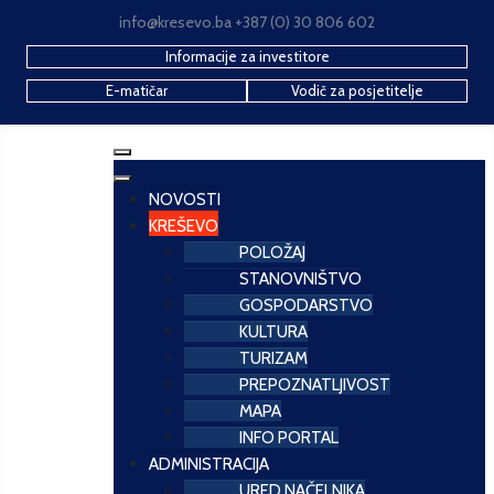
info@kresevo.ba +387 (0) 30 806 602
Informacije za investitore
E-matičar
Vodič za posjetitelje
NOVOSTI
KREŠEVO
POLOŽAJ
STANOVNIŠTVO
GOSPODARSTVO
KULTURA
TURIZAM
PREPOZNATLJIVOST
MAPA
INFO PORTAL
ADMINISTRACIJA
URED NAČELNIKA