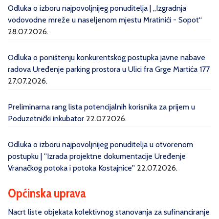
Odluka o izboru najpovoljnijeg ponuditelja | „Izgradnja
vodovodne mreže u naseljenom mjestu Mratinići - Sopot“
28.07.2026.
Odluka o poništenju konkurentskog postupka javne nabave
radova Uređenje parking prostora u Ulici fra Grge Martića 177
27.07.2026.
Preliminarna rang lista potencijalnih korisnika za prijem u
Poduzetnički inkubator
22.07.2026.
Odluka o izboru najpovoljnijeg ponuditelja u otvorenom
postupku | ''Izrada projektne dokumentacije Uređenje
Vranačkog potoka i potoka Kostajnice''
22.07.2026.
Općinska uprava
Nacrt liste objekata kolektivnog stanovanja za sufinanciranje