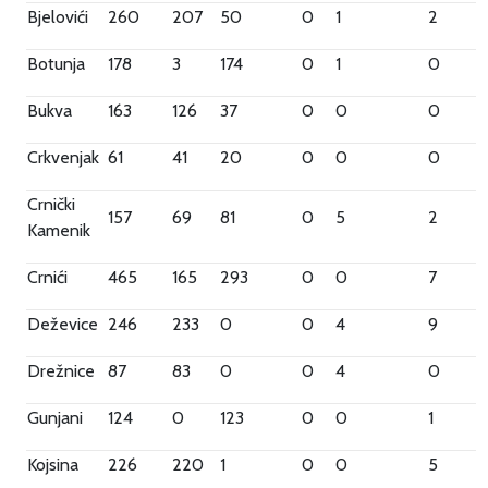
Bjelovići
260
207
50
0
1
2
Botunja
178
3
174
0
1
0
Bukva
163
126
37
0
0
0
Crkvenjak
61
41
20
0
0
0
Crnički
157
69
81
0
5
2
Kamenik
Crnići
465
165
293
0
0
7
Deževice
246
233
0
0
4
9
Drežnice
87
83
0
0
4
0
Gunjani
124
0
123
0
0
1
Kojsina
226
220
1
0
0
5