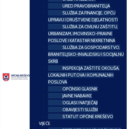
URED PRAVOBRANITELJA
SLUŽBA ZA FINANCIJE, OPĆU
UPRAVU I DRUŠTVENE DJELATNOSTI
SLUŽBA ZA CIVILNU ZAŠTITU,
URBANIZAM, IMOVINSKO-PRAVNE
POSLOVE I KATASTAR NEKRETNINA
SLUŽBA ZA GOSPODARSTVO,
BRANITELJSKO-INVALIDSKU I SOCIJALNU
SKRB
INSPEKCIJA ZAŠTITE OKOLIŠA,
LOKALNIH PUTOVA I KOMUNALNIH
POSLOVA
OPĆINSKI GLASNIK
JAVNE NABAVKE
OGLASI I NATJEČAJI
OBAVIJESTI SLUŽBI
STATUT OPĆINE KREŠEVO
VIJEĆE