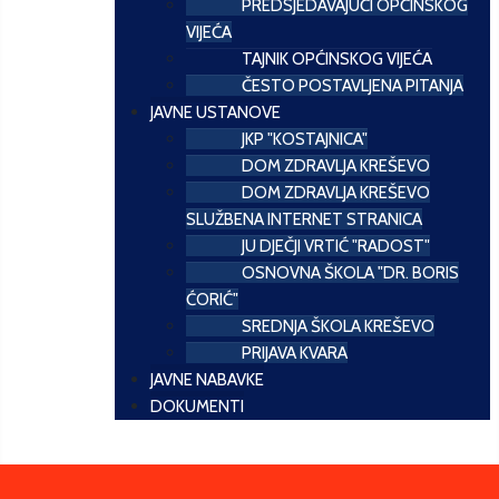
PREDSJEDAVAJUĆI OPĆINSKOG
VIJEĆA
TAJNIK OPĆINSKOG VIJEĆA
ČESTO POSTAVLJENA PITANJA
JAVNE USTANOVE
JKP "KOSTAJNICA"
DOM ZDRAVLJA KREŠEVO
DOM ZDRAVLJA KREŠEVO
SLUŽBENA INTERNET STRANICA
JU DJEČJI VRTIĆ "RADOST"
OSNOVNA ŠKOLA "DR. BORIS
ĆORIĆ"
SREDNJA ŠKOLA KREŠEVO
PRIJAVA KVARA
JAVNE NABAVKE
DOKUMENTI