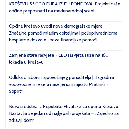
KREŠEVU 55.000 EURA IZ EU FONDOVA: Projekti naše
općine prepoznati i na međunarodnoj sceni
Općina Kreševo uvodi nove demografske mjere:
Značajne pomoći mladim obiteljima i poljoprivrednicima -
besplatne dozvole i nove financijske pomoći
Zamjena stare rasvjete - LED rasvjeta stiže na 160
lokacija u Kreševu
Odluka o izboru najpovoljnijeg ponuditelja | „Izgradnja
vodovodne mreže u naseljenom mjestu Mratinići -
Sopot“
Nova sredstva iz Republike Hrvatske za općinu Kreševo:
Nastavlja se jedan od najljepših projekata – „Zajedno za
zdraviji dom“