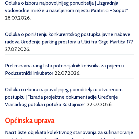
Odluka o izboru najpovoljnijeg ponuditelja | „Izgradnja
vodovodne mreže u naseljenom mjestu Mratinići - Sopot“
28.07.2026.
Odluka o poništenju konkurentskog postupka javne nabave
radova Uređenje parking prostora u Ulici fra Grge Martića 177
27.07.2026.
Preliminarna rang lista potencijalnih korisnika za prijem u
Poduzetnički inkubator
22.07.2026.
Odluka o izboru najpovoljnijeg ponuditelja u otvorenom
postupku | ''Izrada projektne dokumentacije Uređenje
Vranačkog potoka i potoka Kostajnice''
22.07.2026.
Općinska uprava
Nacrt liste objekata kolektivnog stanovanja za sufinanciranje