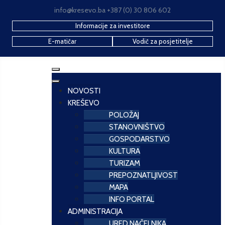
info@kresevo.ba +387 (0) 30 806 602
Informacije za investitore
E-matičar
Vodič za posjetitelje
NOVOSTI
KREŠEVO
POLOŽAJ
STANOVNIŠTVO
GOSPODARSTVO
KULTURA
TURIZAM
PREPOZNATLJIVOST
MAPA
INFO PORTAL
ADMINISTRACIJA
URED NAČELNIKA