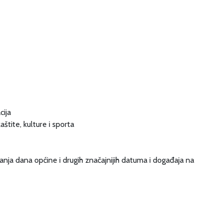
cija
štite, kulture i sporta
nja dana općine i drugih značajnijih datuma i događaja na