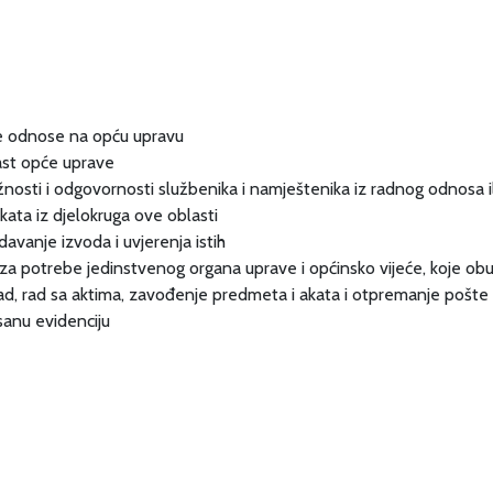
 se odnose na opću upravu
last opće uprave
žnosti i odgovornosti službenika i namještenika iz radnog odnosa il
ata iz djelokruga ove oblasti
davanje izvoda i uvjerenja istih
nje za potrebe jedinstvenog organa uprave i općinsko vijeće, koje 
rad, rad sa aktima, zavođenje predmeta i akata i otpremanje pošte
isanu evidenciju