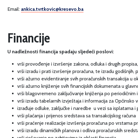
Email:
ankica.tvrtkovic@kresevo.ba
Financije
U nadležnosti financija spadaju sljedeći poslovi:
vrši provođenje i izvršenje zakona, odluka i drugih propisa,
vrši izradu i prati izvršenje proračuna, te izradu godišnjih, 
vrši ažurno evidentiranje svih proračunskih transakcija u 
vrši ažurno knjiženje svih financijskih dokumenata u glav
vrši blagovremeno zaključivanje knjiženja po periodičnim
vrši izradu tabelarnih izvještaja i informacija za Općinsko 
izrađuje odluke, zaključke i naredbe u vezi sa isplatama 
vrši plaćanja i prijenos sredstava sa transakcijskog računa
vrši praćenje realizacije izvršenja proračuna po vrstama pr
vrši izradu dinamičkih planova i odliva proračunskih sreds
vrši rješavanje po zahtjevima iz oblasti financija