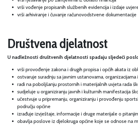
vrši vođenje propisanih službenih evidencija i izdaje uvje
vrši arhiviranje i čuvanje računovodstvene dokumentacije
Društvena djelatnost
U nadležnosti društvenih djelatnosti spadaju sljedeći poslo
vrši provođenje zakona i drugih propisa i općih akata iz obl
ostvaruje suradnju sa javnim ustanovama, organizacijama i 
radi na poboljšanju prostornih i materijalnih uvjeta rada 
sudjeluje u organiziranju javnih i kulturnih manifestacija š
učestvuje u pripremanju, organiziranju i provođenju sport
području općine
izrađuje izvještaje, informacije i druge materijale o pitanj
obavlja poslove iz djelokruga općine koje se odnose na mje