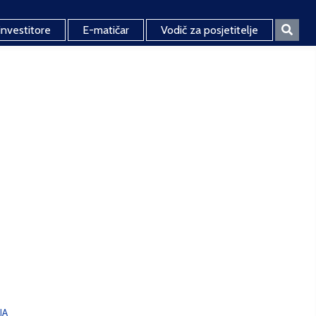
investitore
E-matičar
Vodič za posjetitelje
JA