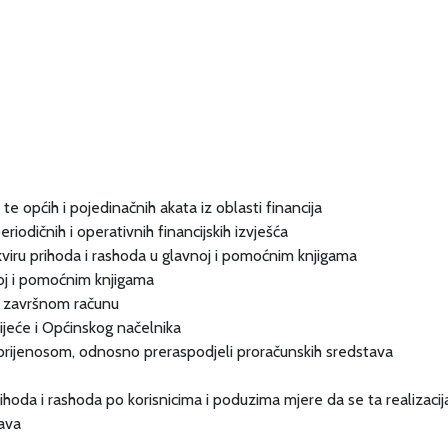
 te općih i pojedinačnih akata iz oblasti financija
periodičnih i operativnih financijskih izvješća
okviru prihoda i rashoda u glavnoj i pomoćnim knjigama
noj i pomoćnim knjigama
 i završnom računu
vijeće i Općinskog načelnika
i prijenosom, odnosno preraspodjeli proračunskih sredstava
ihoda i rashoda po korisnicima i poduzima mjere da se ta realizacija
tava