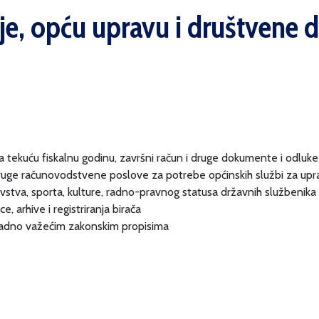
je, opću upravu i društvene d
za tekuću fiskalnu godinu, završni račun i druge dokumente i odlu
 druge računovodstvene poslove za potrebe općinskih službi za upr
avstva, sporta, kulture, radno-pravnog statusa državnih službenika
, arhive i registriranja birača
kladno važećim zakonskim propisima