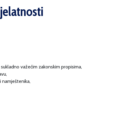
jelatnosti
ke sukladno važećim zakonskim propisima,
avu,
 i namještenika,