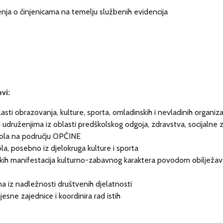
renja o činjenicama na temelju službenih evidencija
vi:
asti obrazovanja, kulture, sporta, omladinskih i nevladinih organiza
udruženjima iz oblasti predškolskog odgoja, zdravstva, socijalne za
škola na području OPĆINE
kola, posebno iz djelokruga kulture i sporta
skih manifestacija kulturno-zabavnog karaktera povodom obilježava
ima iz nadležnosti društvenih djelatnosti
sne zajednice i koordinira rad istih