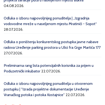
projekta sanacije puta u naseljenom mjestu Bukva''
04.08.2026.
Odluka o izboru najpovoljnijeg ponuditelja | „Izgradnja
vodovodne mreže u naseljenom mjestu Mratinići - Sopot“
28.07.2026.
Odluka o poništenju konkurentskog postupka javne nabave
radova Uređenje parking prostora u Ulici fra Grge Martića 177
27.07.2026.
Preliminarna rang lista potencijalnih korisnika za prijem u
Poduzetnički inkubator
22.07.2026.
Odluka o izboru najpovoljnijeg ponuditelja u otvorenom
postupku | ''Izrada projektne dokumentacije Uređenje
Vranačkog potoka i potoka Kostajnice''
22.07.2026.