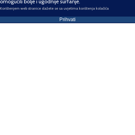
omogućili bolje i ugodnije surfanje.
Korištenjem web stranice slažete se sa uvjetima korištenja kolačića
Prihvati