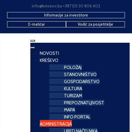
info@kresevo.ba +387 (0) 30 806 602
Informacije za investitore
E-matičar
Vodič za posjetitelje
NOVOSTI
KREŠEVO
POLOŽAJ
STANOVNIŠTVO
GOSPODARSTVO
KULTURA
TURIZAM
PREPOZNATLJIVOST
MAPA
INFO PORTAL
ADMINISTRACIJA
URED NAČELNIKA