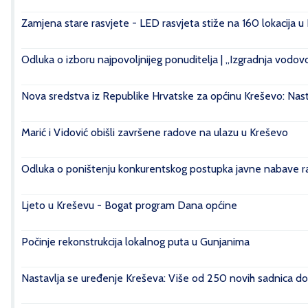
Zamjena stare rasvjete - LED rasvjeta stiže na 160 lokacija u
Odluka o izboru najpovoljnijeg ponuditelja | „Izgradnja vod
Nova sredstva iz Republike Hrvatske za općinu Kreševo: Nasta
Marić i Vidović obišli završene radove na ulazu u Kreševo
Odluka o poništenju konkurentskog postupka javne nabave rad
Ljeto u Kreševu - Bogat program Dana općine
Počinje rekonstrukcija lokalnog puta u Gunjanima
Nastavlja se uređenje Kreševa: Više od 250 novih sadnica do