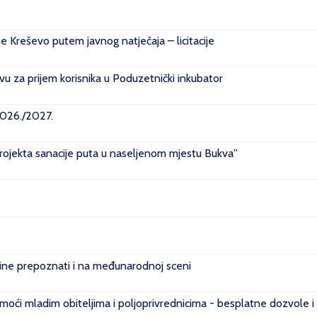
ne Kreševo putem javnog natječaja – licitacije
u za prijem korisnika u Poduzetnički inkubator
2026./2027.
projekta sanacije puta u naseljenom mjestu Bukva''
e prepoznati i na međunarodnoj sceni
ći mladim obiteljima i poljoprivrednicima - besplatne dozvole i