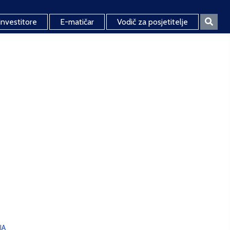
investitore
E-matičar
Vodič za posjetitelje
JA