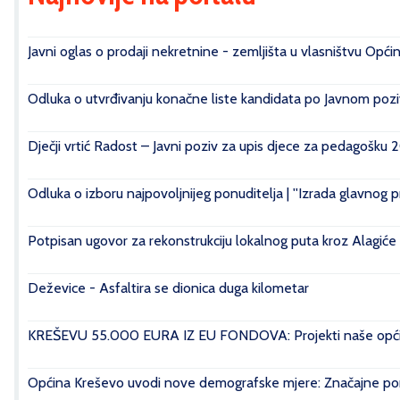
Javni oglas o prodaji nekretnine - zemljišta u vlasništvu Opći
Odluka o utvrđivanju konačne liste kandidata po Javnom poziv
Dječji vrtić Radost – Javni poziv za upis djece za pedagošku 
Odluka o izboru najpovoljnijeg ponuditelja | ''Izrada glavnog 
Potpisan ugovor za rekonstrukciju lokalnog puta kroz Alagiće
Deževice - Asfaltira se dionica duga kilometar
KREŠEVU 55.000 EURA IZ EU FONDOVA: Projekti naše općin
Općina Kreševo uvodi nove demografske mjere: Značajne pomo