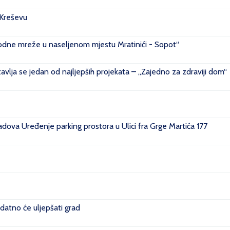
 Kreševu
ovodne mreže u naseljenom mjestu Mratinići - Sopot“
vlja se jedan od najljepših projekata – „Zajedno za zdraviji dom“
ova Uređenje parking prostora u Ulici fra Grge Martića 177
datno će uljepšati grad