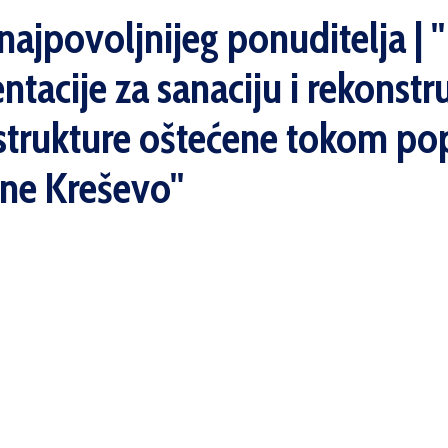
ajpovoljnijeg ponuditelja | '
acije za sanaciju i rekonstru
trukture oštećene tokom pop
ne Kreševo''