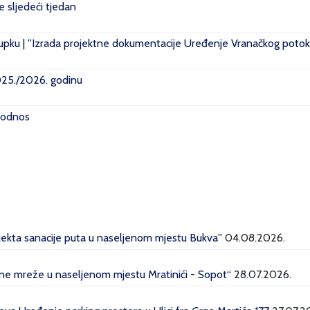
je sljedeći tjedan
pku | ''Izrada projektne dokumentacije Uređenje Vranačkog potoka
2025./2026. godinu
i odnos
ojekta sanacije puta u naseljenom mjestu Bukva''
04.08.2026.
dne mreže u naseljenom mjestu Mratinići - Sopot“
28.07.2026.