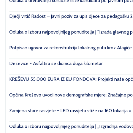
Odluka o utvrđivanju konačne liste kandidata po Javnom poziv
Dječji vrtić Radost – Javni poziv za upis djece za pedagošku 
Odluka o izboru najpovoljnijeg ponuditelja | ''Izrada glavnog 
Potpisan ugovor za rekonstrukciju lokalnog puta kroz Alagiće
Deževice - Asfaltira se dionica duga kilometar
KREŠEVU 55.000 EURA IZ EU FONDOVA: Projekti naše općin
Općina Kreševo uvodi nove demografske mjere: Značajne pomo
Zamjena stare rasvjete - LED rasvjeta stiže na 160 lokacija u
Odluka o izboru najpovoljnijeg ponuditelja | „Izgradnja vod