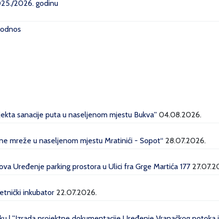
2025./2026. godinu
i odnos
ojekta sanacije puta u naseljenom mjestu Bukva''
04.08.2026.
dne mreže u naseljenom mjestu Mratinići - Sopot“
28.07.2026.
a Uređenje parking prostora u Ulici fra Grge Martića 177
27.07.2
etnički inkubator
22.07.2026.
u | ''Izrada projektne dokumentacije Uređenje Vranačkog potoka i 