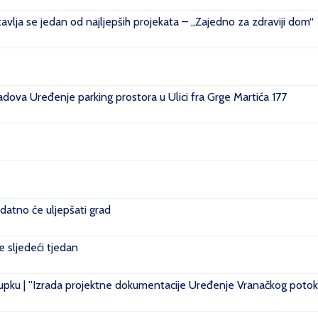
vlja se jedan od najljepših projekata – „Zajedno za zdraviji dom“
ova Uređenje parking prostora u Ulici fra Grge Martića 177
datno će uljepšati grad
je sljedeći tjedan
pku | ''Izrada projektne dokumentacije Uređenje Vranačkog potoka