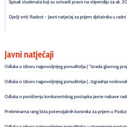
Spisak studenata koji su ostvarili pravo na stipendiju za ak. 
Dječji vrtić Radost - Javni natječaj za prijem djelatnika u radn
Javni natječaji
Odluka o izboru najpovoljnijeg ponuditelja | ''Izrada glavnog pr
Odluka o izboru najpovoljnijeg ponuditelja | „Izgradnja vodovo
Odluka o poništenju konkurentskog postupka javne nabave radov
Preliminarna rang lista potencijalnih korisnika za prijem u Poduz
Odluka o izboru najpovoljnijeg ponuditelja u otvorenom postupk