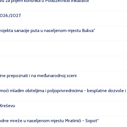
u za prijem korisnika u Poduzetnički inkubator
2026./2027.
projekta sanacije puta u naseljenom mjestu Bukva''
e prepoznati i na međunarodnoj sceni
ći mladim obiteljima i poljoprivrednicima - besplatne dozvole i
 Kreševu
ovodne mreže u naseljenom mjestu Mratinići - Sopot“