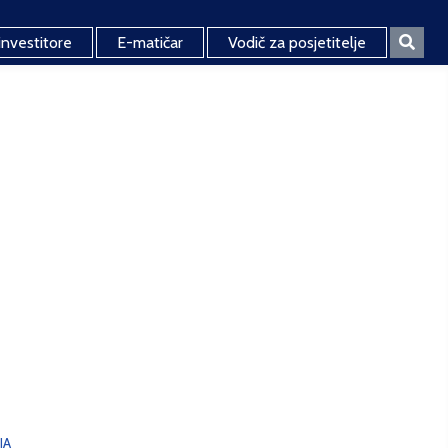
investitore
E-matičar
Vodič za posjetitelje
JA