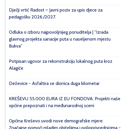
Dječji vrtić Radost – Javni poziv za upis djece za
pedagošku 2026./2027.
Odluka o izboru najpovoljnijeg ponuditelja | ''Izrada
glavnog projekta sanacije puta u naseljenom mjestu
Bukva''
Potpisan ugovor za rekonstrukciju lokalnog puta kroz
Alagiće
Deževice - Asfaltira se dionica duga kilometar
KREŠEVU 55.000 EURA IZ EU FONDOVA: Projekti naše
općine prepoznati i na međunarodnoj sceni
Općina Kreševo uvodi nove demografske mjere:
Značajne pomoći mladim obiteljima i poljoprivrednicima -