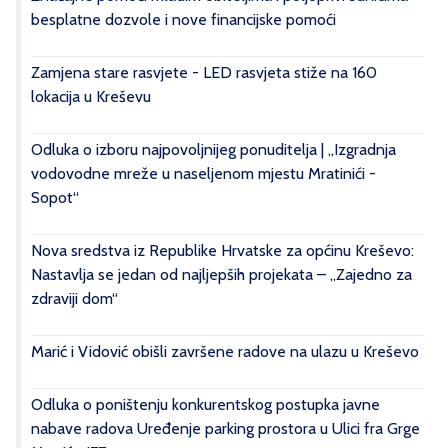
besplatne dozvole i nove financijske pomoći
Zamjena stare rasvjete - LED rasvjeta stiže na 160
lokacija u Kreševu
Odluka o izboru najpovoljnijeg ponuditelja | „Izgradnja
vodovodne mreže u naseljenom mjestu Mratinići -
Sopot“
Nova sredstva iz Republike Hrvatske za općinu Kreševo:
Nastavlja se jedan od najljepših projekata – „Zajedno za
zdraviji dom“
Marić i Vidović obišli završene radove na ulazu u Kreševo
Odluka o poništenju konkurentskog postupka javne
nabave radova Uređenje parking prostora u Ulici fra Grge