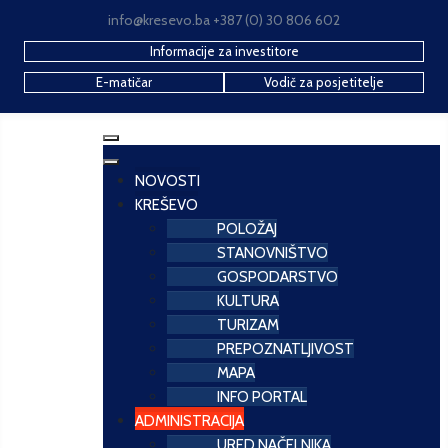
info@kresevo.ba +387 (0) 30 806 602
Informacije za investitore
E-matičar
Vodič za posjetitelje
NOVOSTI
KREŠEVO
POLOŽAJ
STANOVNIŠTVO
GOSPODARSTVO
KULTURA
TURIZAM
PREPOZNATLJIVOST
MAPA
INFO PORTAL
ADMINISTRACIJA
URED NAČELNIKA