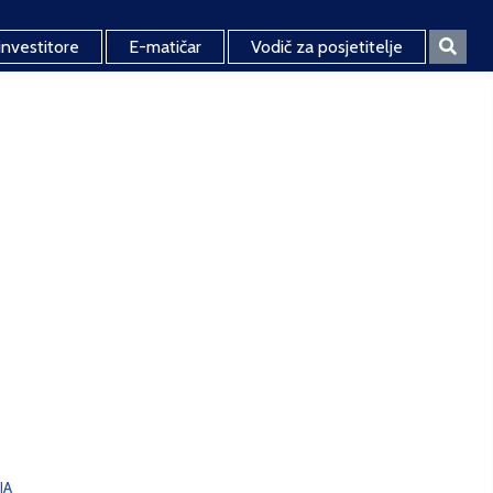
investitore
E-matičar
Vodič za posjetitelje
JA