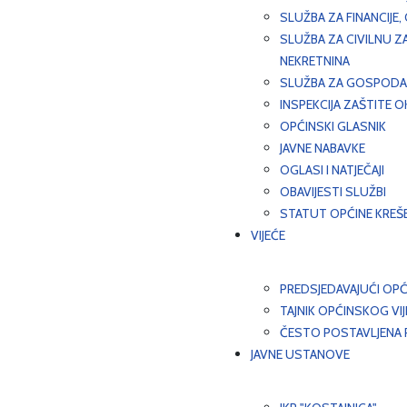
SLUŽBA ZA FINANCIJE
SLUŽBA ZA CIVILNU Z
NEKRETNINA
SLUŽBA ZA GOSPODAR
INSPEKCIJA ZAŠTITE 
OPĆINSKI GLASNIK
JAVNE NABAVKE
OGLASI I NATJEČAJI
OBAVIJESTI SLUŽBI
STATUT OPĆINE KREŠ
VIJEĆE
PREDSJEDAVAJUĆI OPĆ
TAJNIK OPĆINSKOG VI
ČESTO POSTAVLJENA P
JAVNE USTANOVE