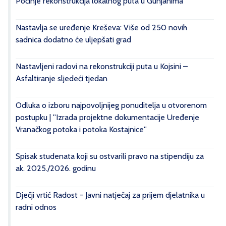
Počinje rekonstrukcija lokalnog puta u Gunjanima
Nastavlja se uređenje Kreševa: Više od 250 novih
sadnica dodatno će uljepšati grad
Nastavljeni radovi na rekonstrukciji puta u Kojsini –
Asfaltiranje sljedeći tjedan
Odluka o izboru najpovoljnijeg ponuditelja u otvorenom
postupku | ''Izrada projektne dokumentacije Uređenje
Vranačkog potoka i potoka Kostajnice''
Spisak studenata koji su ostvarili pravo na stipendiju za
ak. 2025./2026. godinu
Dječji vrtić Radost - Javni natječaj za prijem djelatnika u
radni odnos