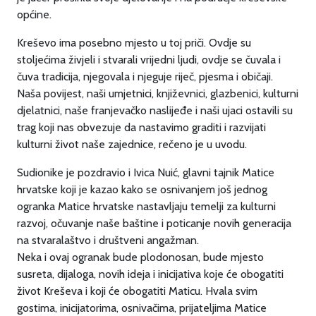
općine.
Kreševo ima posebno mjesto u toj priči. Ovdje su
stoljećima živjeli i stvarali vrijedni ljudi, ovdje se čuvala i
čuva tradicija, njegovala i njeguje riječ, pjesma i običaji.
Naša povijest, naši umjetnici, književnici, glazbenici, kulturni
djelatnici, naše franjevačko naslijeđe i naši ujaci ostavili su
trag koji nas obvezuje da nastavimo graditi i razvijati
kulturni život naše zajednice, rečeno je u uvodu.
Sudionike je pozdravio i Ivica Nuić, glavni tajnik Matice
hrvatske koji je kazao kako se osnivanjem još jednog
ogranka Matice hrvatske nastavljaju temelji za kulturni
razvoj, očuvanje naše baštine i poticanje novih generacija
na stvaralaštvo i društveni angažman.
Neka i ovaj ogranak bude plodonosan, bude mjesto
susreta, dijaloga, novih ideja i inicijativa koje će obogatiti
život Kreševa i koji će obogatiti Maticu. Hvala svim
gostima, inicijatorima, osnivačima, prijateljima Matice