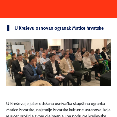
U Kreševu osnovan ogranak Matice hrvatske
U Kreševu je jučer održana osnivačka skupština ogranka
Matice hrvatske, najstarije hrvatska kulturne ustanove, koja
je jučer proširila svoje djelovanje i na područje kreševske