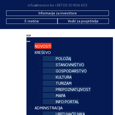
info@kresevo.ba +387 (0) 30 806 602
Informacije za investitore
E-matičar
Vodič za posjetitelje
NOVOSTI
KREŠEVO
POLOŽAJ
STANOVNIŠTVO
GOSPODARSTVO
KULTURA
TURIZAM
PREPOZNATLJIVOST
MAPA
INFO PORTAL
ADMINISTRACIJA
URED NAČELNIKA