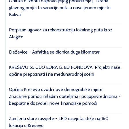
Odluka o izboru najpovoljnijeg ponuditelja | ''Izrada
glavnog projekta sanacije puta u naseljenom mjestu
Bukva''
Potpisan ugovor za rekonstrukciju lokalnog puta kroz
Alagiće
Deževice - Asfaltira se dionica duga kilometar
KREŠEVU 55.000 EURA IZ EU FONDOVA: Projekti naše
općine prepoznati i na međunarodnoj sceni
Općina Kreševo uvodi nove demografske mjere:
Značajne pomoći mladim obiteljima i poljoprivrednicima -
besplatne dozvole i nove financijske pomoći
Zamjena stare rasvjete - LED rasvjeta stiže na 160
lokacija u Kreševu