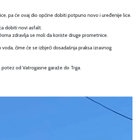
ice, pa će ovaj dio općine dobiti potpuno novo i uređenije lice.
 dobiti novi asfalt.
e Doma zdravlja se moli da koriste druge prometnice.
ih voda, čime će se izbjeći dosadašnja praksa izravnog
ća potez od Vatrogasne garaže do Trga.