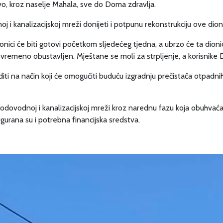
vo, kroz naselje Mahala, sve do Doma zdravlja.
j i kanalizacijskoj mreži donijeti i potpunu rekonstrukciju ove dion
ici će biti gotovi početkom sljedećeg tjedna, a ubrzo će ta dionica
 povremeno obustavljen. Mještane se moli za strpljenje, a korisnik
diti na način koji će omogućiti buduću izgradnju prečistača otpadn
vodovodnoj i kanalizacijskoj mreži kroz narednu fazu koja obuhva
igurana su i potrebna financijska sredstva.