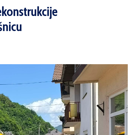
ekonstrukcije
šnicu