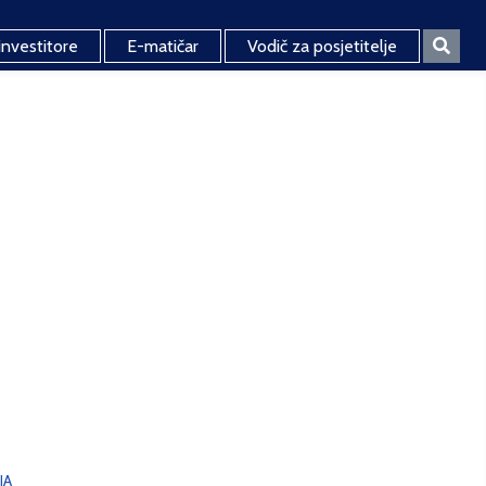
investitore
E-matičar
Vodič za posjetitelje
JA