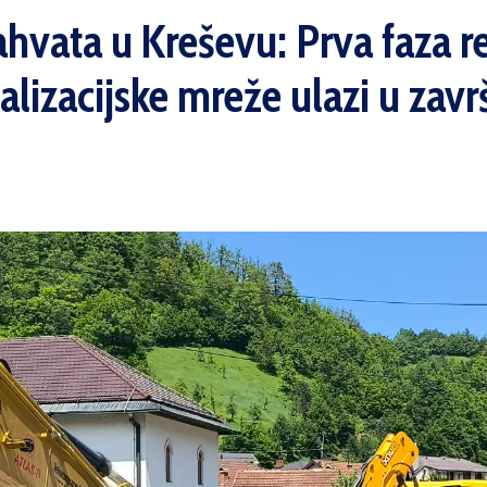
ahvata u Kreševu: Prva faza r
lizacijske mreže ulazi u zavr