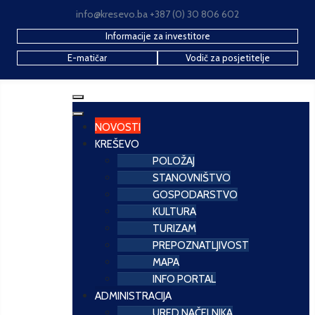
info@kresevo.ba +387 (0) 30 806 602
Informacije za investitore
E-matičar
Vodič za posjetitelje
NOVOSTI
KREŠEVO
POLOŽAJ
STANOVNIŠTVO
GOSPODARSTVO
KULTURA
TURIZAM
PREPOZNATLJIVOST
MAPA
INFO PORTAL
ADMINISTRACIJA
URED NAČELNIKA