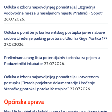
Odluka o izboru najpovoljnijeg ponuditelja | „Izgradnja
vodovodne mreže u naseljenom mjestu Mratinići - Sopot“
28.07.2026.
Odluka o poništenju konkurentskog postupka javne nabave
radova Uređenje parking prostora u Ulici fra Grge Martića 177
27.07.2026.
Preliminarna rang lista potencijalnih korisnika za prijem u
Poduzetnički inkubator
22.07.2026.
Odluka o izboru najpovoljnijeg ponuditelja u otvorenom
postupku | ''Izrada projektne dokumentacije Uređenje
Vranačkog potoka i potoka Kostajnice''
22.07.2026.
Općinska uprava
Nacrt liste objekata kolektivnog stanovanja za sufinanciranje