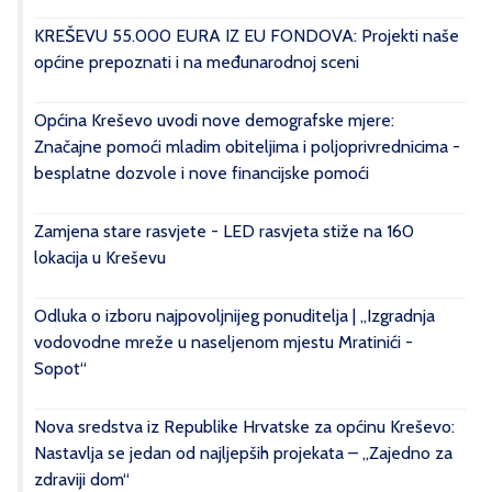
KREŠEVU 55.000 EURA IZ EU FONDOVA: Projekti naše
općine prepoznati i na međunarodnoj sceni
Općina Kreševo uvodi nove demografske mjere:
Značajne pomoći mladim obiteljima i poljoprivrednicima -
besplatne dozvole i nove financijske pomoći
Zamjena stare rasvjete - LED rasvjeta stiže na 160
lokacija u Kreševu
Odluka o izboru najpovoljnijeg ponuditelja | „Izgradnja
vodovodne mreže u naseljenom mjestu Mratinići -
Sopot“
Nova sredstva iz Republike Hrvatske za općinu Kreševo:
Nastavlja se jedan od najljepših projekata – „Zajedno za
zdraviji dom“