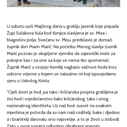
U subotu uoči Majčinog dana u groblju Jasenik koje pripada
Župi Solakova Kula kod Konjica slavljena je sv. Misa i
blagoslov polja. Svečanu sv. Misu, predslavio je domaći
župnik don Marin Marić. Na početku Misnog slavlja žuonik
Marić pozvao je okupljene vjernike da zajesnički mole za
pokojne kao i za one za koje se nema tko spomenuti.
Župnik Marić u svojojv homiliji naglasio važnost hoda kroz
uskrsno vrijeme u kojem se nalazimo mi koji ispovjedamo
vjeru u Uskrslog Krista.
"Cijeli život je hod, pa tako i kršćanska posjeta grobljima je
živi hod i svjedočanstvo kako kršćanskog, tako i onog
nacionalnog identiteta. Uz naš hod, susret na ovakvim
mjestima je potvrda da su nam naši roditelji, bake i djedovi,
a i branitelji darovalu ono najsvetije, a to je ẓ̌ivot u slobodi.
Zato s ovog susreta odlazimo ohrabreni vnerom,