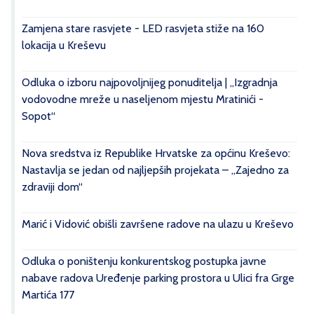
Zamjena stare rasvjete - LED rasvjeta stiže na 160
lokacija u Kreševu
Odluka o izboru najpovoljnijeg ponuditelja | „Izgradnja
vodovodne mreže u naseljenom mjestu Mratinići -
Sopot“
Nova sredstva iz Republike Hrvatske za općinu Kreševo:
Nastavlja se jedan od najljepših projekata – „Zajedno za
zdraviji dom“
Marić i Vidović obišli završene radove na ulazu u Kreševo
Odluka o poništenju konkurentskog postupka javne
nabave radova Uređenje parking prostora u Ulici fra Grge
Martića 177