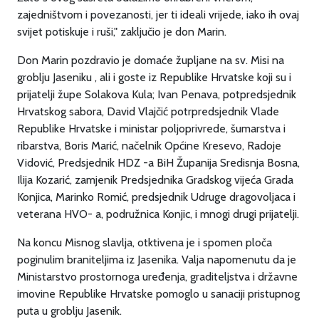
zajedništvom i povezanosti, jer ti ideali vrijede, iako ih ovaj
svijet potiskuje i ruši," zaključio je don Marin.
Don Marin pozdravio je domaće župljane na sv. Misi na
groblju Jaseniku , ali i goste iz Republike Hrvatske koji su i
prijatelji župe Solakova Kula; Ivan Penava, potpredsjednik
Hrvatskog sabora, David Vlajčić potrpredsjednik Vlade
Republike Hrvatske i ministar poljoprivrede, šumarstva i
ribarstva, Boris Marić, načelnik Općine Kresevo, Radoje
Vidović, Predsjednik HDZ -a BiH Županija Sredisnja Bosna,
Ilija Kozarić, zamjenik Predsjednika Gradskog vijeća Grada
Konjica, Marinko Romić, predsjednik Udruge dragovoljaca i
veterana HVO- a, podružnica Konjic, i mnogi drugi prijatelji.
Na koncu Misnog slavlja, otktivena je i spomen ploča
poginulim braniteljima iz Jasenika. Valja napomenutu da je
Ministarstvo prostornoga uređenja, graditeljstva i državne
imovine Republike Hrvatske pomoglo u sanaciji pristupnog
puta u groblju Jasenik.