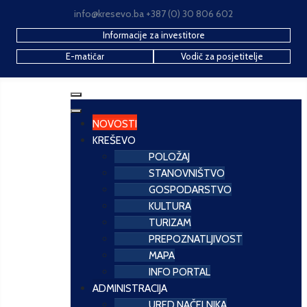
info@kresevo.ba +387 (0) 30 806 602
Informacije za investitore
E-matičar
Vodič za posjetitelje
NOVOSTI
KREŠEVO
POLOŽAJ
STANOVNIŠTVO
GOSPODARSTVO
KULTURA
TURIZAM
PREPOZNATLJIVOST
MAPA
INFO PORTAL
ADMINISTRACIJA
URED NAČELNIKA