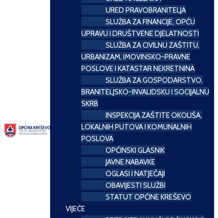
URED PRAVOBRANITELJA
SLUŽBA ZA FINANCIJE, OPĆU
UPRAVU I DRUŠTVENE DJELATNOSTI
SLUŽBA ZA CIVILNU ZAŠTITU,
URBANIZAM, IMOVINSKO-PRAVNE
POSLOVE I KATASTAR NEKRETNINA
SLUŽBA ZA GOSPODARSTVO,
BRANITELJSKO-INVALIDSKU I SOCIJALNU
SKRB
INSPEKCIJA ZAŠTITE OKOLIŠA,
LOKALNIH PUTOVA I KOMUNALNIH
POSLOVA
OPĆINSKI GLASNIK
JAVNE NABAVKE
OGLASI I NATJEČAJI
OBAVIJESTI SLUŽBI
STATUT OPĆINE KREŠEVO
VIJEĆE