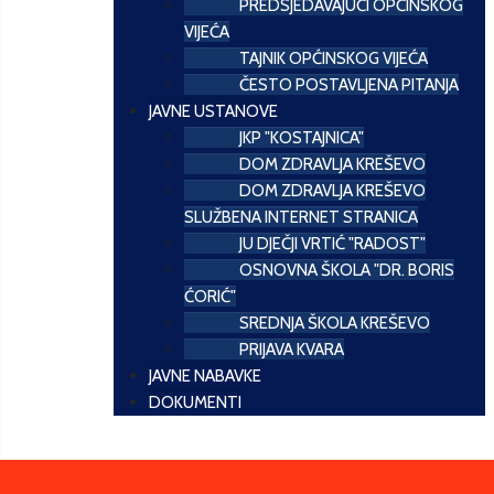
PREDSJEDAVAJUĆI OPĆINSKOG
VIJEĆA
TAJNIK OPĆINSKOG VIJEĆA
ČESTO POSTAVLJENA PITANJA
JAVNE USTANOVE
JKP "KOSTAJNICA"
DOM ZDRAVLJA KREŠEVO
DOM ZDRAVLJA KREŠEVO
SLUŽBENA INTERNET STRANICA
JU DJEČJI VRTIĆ "RADOST"
OSNOVNA ŠKOLA "DR. BORIS
ĆORIĆ"
SREDNJA ŠKOLA KREŠEVO
PRIJAVA KVARA
JAVNE NABAVKE
DOKUMENTI