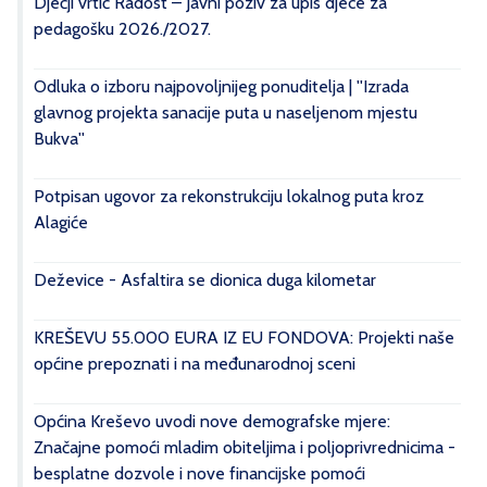
Dječji vrtić Radost – Javni poziv za upis djece za
pedagošku 2026./2027.
Odluka o izboru najpovoljnijeg ponuditelja | ''Izrada
glavnog projekta sanacije puta u naseljenom mjestu
Bukva''
Potpisan ugovor za rekonstrukciju lokalnog puta kroz
Alagiće
Deževice - Asfaltira se dionica duga kilometar
KREŠEVU 55.000 EURA IZ EU FONDOVA: Projekti naše
općine prepoznati i na međunarodnoj sceni
Općina Kreševo uvodi nove demografske mjere:
Značajne pomoći mladim obiteljima i poljoprivrednicima -
besplatne dozvole i nove financijske pomoći