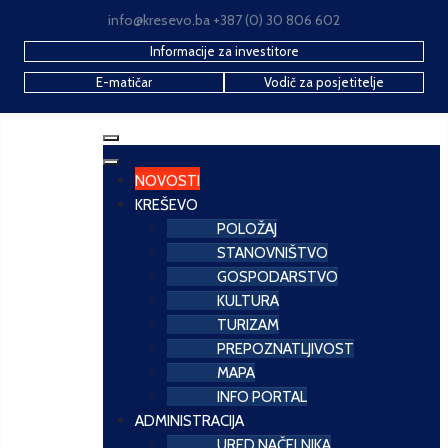
info@kresevo.ba +387 (0) 30 806 602
Informacije za investitore
E-matičar
Vodič za posjetitelje
NOVOSTI
KREŠEVO
POLOŽAJ
STANOVNIŠTVO
GOSPODARSTVO
KULTURA
TURIZAM
PREPOZNATLJIVOST
MAPA
INFO PORTAL
ADMINISTRACIJA
URED NAČELNIKA