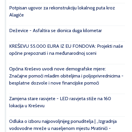
Potpisan ugovor za rekonstrukciju lokalnog puta kroz
Alagiće
Deževice - Asfaltira se dionica duga kilometar
KREŠEVU 55.000 EURA IZ EU FONDOVA: Projekti naše
općine prepoznati i na međunarodnoj sceni
Općina Kreševo uvodi nove demografske mjere:
Značajne pomoći mladim obiteljima i poljoprivrednicima -
besplatne dozvole i nove financijske pomoći
Zamjena stare rasvjete - LED rasvjeta stiže na 160
lokacija u Kreševu
Odluka o izboru najpovoljnijeg ponuditelja | „Izgradnja
vodovodne mreže u naseljenom mjestu Mratinići -