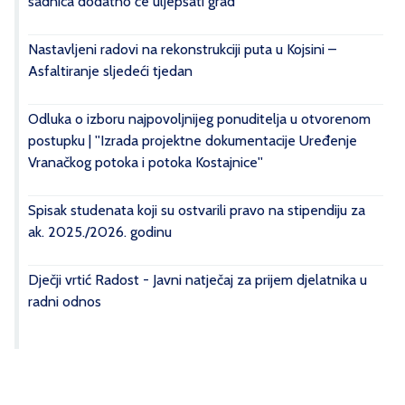
sadnica dodatno će uljepšati grad
Nastavljeni radovi na rekonstrukciji puta u Kojsini –
Asfaltiranje sljedeći tjedan
Odluka o izboru najpovoljnijeg ponuditelja u otvorenom
postupku | ''Izrada projektne dokumentacije Uređenje
Vranačkog potoka i potoka Kostajnice''
Spisak studenata koji su ostvarili pravo na stipendiju za
ak. 2025./2026. godinu
Dječji vrtić Radost - Javni natječaj za prijem djelatnika u
radni odnos