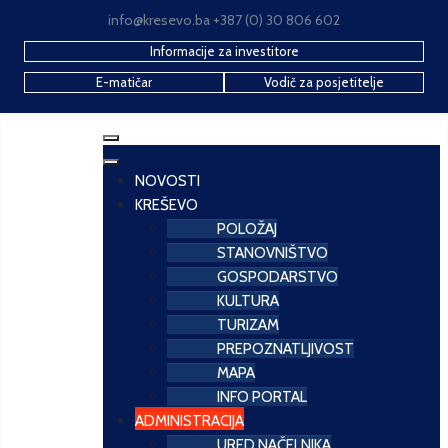
info@kresevo.ba +387 (0) 30 806 602
Informacije za investitore
E-matičar
Vodič za posjetitelje
NOVOSTI
KREŠEVO
POLOŽAJ
STANOVNIŠTVO
GOSPODARSTVO
KULTURA
TURIZAM
PREPOZNATLJIVOST
MAPA
INFO PORTAL
ADMINISTRACIJA
URED NAČELNIKA