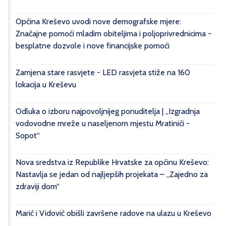
Općina Kreševo uvodi nove demografske mjere:
Značajne pomoći mladim obiteljima i poljoprivrednicima -
besplatne dozvole i nove financijske pomoći
Zamjena stare rasvjete - LED rasvjeta stiže na 160
lokacija u Kreševu
Odluka o izboru najpovoljnijeg ponuditelja | „Izgradnja
vodovodne mreže u naseljenom mjestu Mratinići -
Sopot“
Nova sredstva iz Republike Hrvatske za općinu Kreševo:
Nastavlja se jedan od najljepših projekata – „Zajedno za
zdraviji dom“
Marić i Vidović obišli završene radove na ulazu u Kreševo