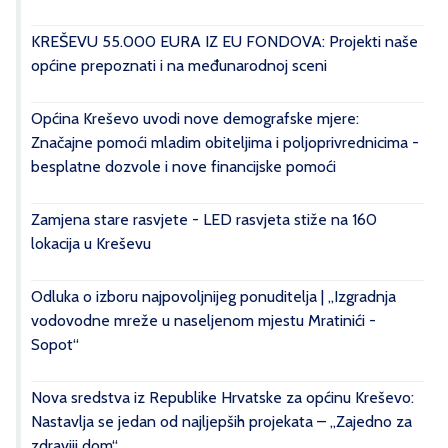
KREŠEVU 55.000 EURA IZ EU FONDOVA: Projekti naše
općine prepoznati i na međunarodnoj sceni
Općina Kreševo uvodi nove demografske mjere:
Značajne pomoći mladim obiteljima i poljoprivrednicima -
besplatne dozvole i nove financijske pomoći
Zamjena stare rasvjete - LED rasvjeta stiže na 160
lokacija u Kreševu
Odluka o izboru najpovoljnijeg ponuditelja | „Izgradnja
vodovodne mreže u naseljenom mjestu Mratinići -
Sopot“
Nova sredstva iz Republike Hrvatske za općinu Kreševo:
Nastavlja se jedan od najljepših projekata – „Zajedno za
zdraviji dom“