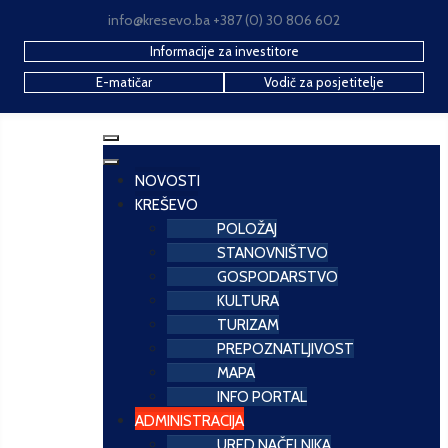
info@kresevo.ba +387 (0) 30 806 602
Informacije za investitore
E-matičar
Vodič za posjetitelje
NOVOSTI
KREŠEVO
POLOŽAJ
STANOVNIŠTVO
GOSPODARSTVO
KULTURA
TURIZAM
PREPOZNATLJIVOST
MAPA
INFO PORTAL
ADMINISTRACIJA
URED NAČELNIKA