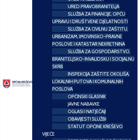
URED PRAVOBRANITELJA
SLUŽBA ZA FINANCIJE, OPĆU
UPRAVU I DRUŠTVENE DJELATNOSTI
SLUŽBA ZA CIVILNU ZAŠTITU,
URBANIZAM, IMOVINSKO-PRAVNE
POSLOVE I KATASTAR NEKRETNINA
SLUŽBA ZA GOSPODARSTVO,
BRANITELJSKO-INVALIDSKU I SOCIJALNU
SKRB
INSPEKCIJA ZAŠTITE OKOLIŠA,
LOKALNIH PUTOVA I KOMUNALNIH
POSLOVA
OPĆINSKI GLASNIK
JAVNE NABAVKE
OGLASI I NATJEČAJI
OBAVIJESTI SLUŽBI
STATUT OPĆINE KREŠEVO
VIJEĆE