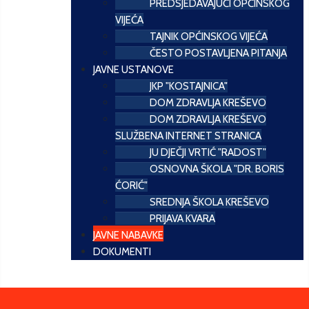
PREDSJEDAVAJUĆI OPĆINSKOG
VIJEĆA
TAJNIK OPĆINSKOG VIJEĆA
ČESTO POSTAVLJENA PITANJA
JAVNE USTANOVE
JKP "KOSTAJNICA"
DOM ZDRAVLJA KREŠEVO
DOM ZDRAVLJA KREŠEVO
SLUŽBENA INTERNET STRANICA
JU DJEČJI VRTIĆ "RADOST"
OSNOVNA ŠKOLA "DR. BORIS
ĆORIĆ"
SREDNJA ŠKOLA KREŠEVO
PRIJAVA KVARA
JAVNE NABAVKE
DOKUMENTI