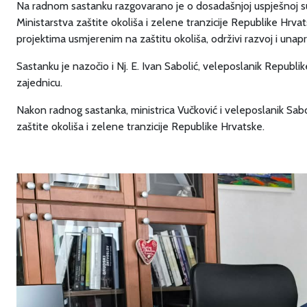
Na radnom sastanku razgovarano je o dosadašnjoj uspješnoj su
Ministarstva zaštite okoliša i zelene tranzicije Republike Hrv
projektima usmjerenim na zaštitu okoliša, održivi razvoj i unap
Sastanku je nazočio i Nj. E. Ivan Sabolić, veleposlanik Republ
zajednicu.
Nakon radnog sastanka, ministrica Vučković i veleposlanik Saboli
zaštite okoliša i zelene tranzicije Republike Hrvatske.