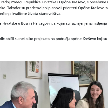
radnji između Republike Hrvatske i Općine Kreševo, s posebnim na
atske. Također su predstavljeni planovi i prioriteti Općine Kreševo
ređenje kvalitete života stanovništva.
ike Hrvatske u Bosni i Hercegovini, s kojim su razmijenjena mišljen
ć obišli su nekoliko projekata na području općine Kreševo koji su rea