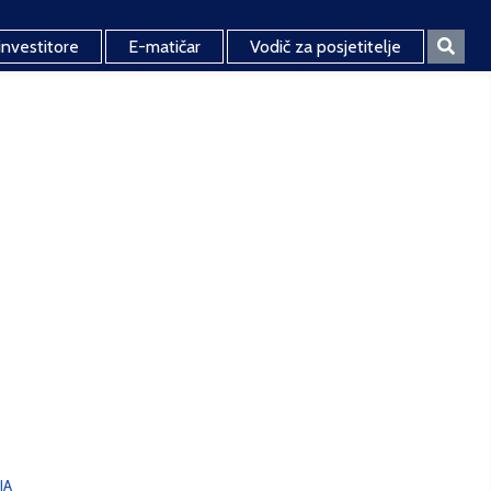
investitore
E-matičar
Vodič za posjetitelje
JA