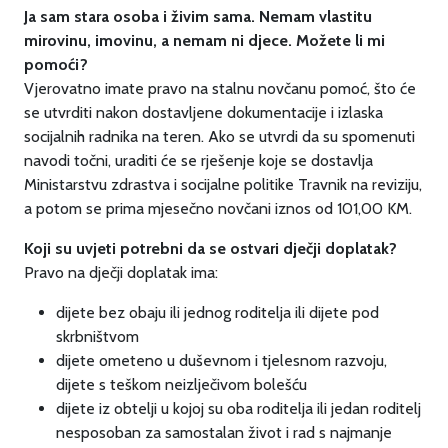
Ja sam stara osoba i živim sama. Nemam vlastitu
mirovinu, imovinu, a nemam ni djece. Možete li mi
pomoći?
Vjerovatno imate pravo na stalnu novčanu pomoć, što će
se utvrditi nakon dostavljene dokumentacije i izlaska
socijalnih radnika na teren. Ako se utvrdi da su spomenuti
navodi točni, uraditi će se rješenje koje se dostavlja
Ministarstvu zdrastva i socijalne politike Travnik na reviziju,
a potom se prima mjesečno novčani iznos od 101,00 KM.
Koji su uvjeti potrebni da se ostvari dječji doplatak?
Pravo na dječji doplatak ima:
dijete bez obaju ili jednog roditelja ili dijete pod
skrbništvom
dijete ometeno u duševnom i tjelesnom razvoju,
dijete s teškom neizlječivom bolešću
dijete iz obtelji u kojoj su oba roditelja ili jedan roditelj
nesposoban za samostalan život i rad s najmanje