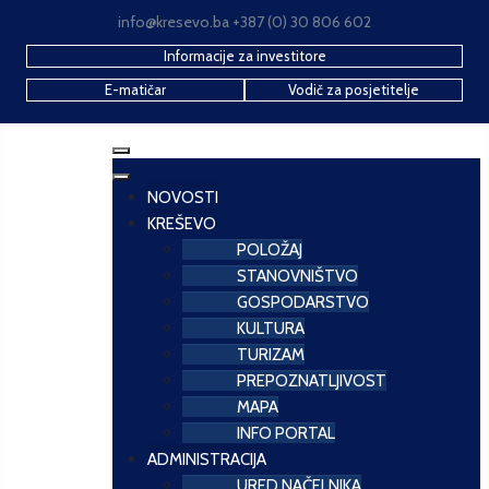
info@kresevo.ba +387 (0) 30 806 602
Informacije za investitore
E-matičar
Vodič za posjetitelje
NOVOSTI
KREŠEVO
POLOŽAJ
STANOVNIŠTVO
GOSPODARSTVO
KULTURA
TURIZAM
PREPOZNATLJIVOST
MAPA
INFO PORTAL
ADMINISTRACIJA
URED NAČELNIKA