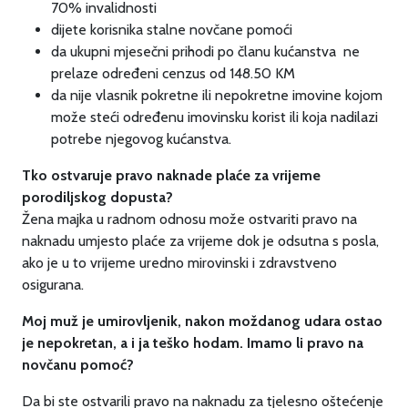
70% invalidnosti
dijete korisnika stalne novčane pomoći
da ukupni mjesečni prihodi po članu kućanstva ne
prelaze određeni cenzus od 148.50 KM
da nije vlasnik pokretne ili nepokretne imovine kojom
može steći određenu imovinsku korist ili koja nadilazi
potrebe njegovog kućanstva.
Tko ostvaruje pravo naknade plaće za vrijeme
porodiljskog dopusta?
Žena majka u radnom odnosu može ostvariti pravo na
naknadu umjesto plaće za vrijeme dok je odsutna s posla,
ako je u to vrijeme uredno mirovinski i zdravstveno
osigurana.
Moj muž je umirovljenik, nakon moždanog udara ostao
je nepokretan, a i ja teško hodam. Imamo li pravo na
novčanu pomoć?
Da bi ste ostvarili pravo na naknadu za tjelesno oštećenje