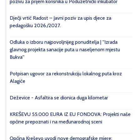
pozivu za prijem korisnika u Poduzetnički inkubator
Dječji vrtić Radost – Javni poziv za upis djece za
pedagošku 2026./2027.
Odluka o izboru najpovoljnijeg ponuditelja | ''Izrada
glavnog projekta sanacije puta u naseljenom mjestu
Bukva''
Potpisan ugovor za rekonstrukciju lokalnog puta kroz
Alagiće
Deževice - Asfaltira se dionica duga kilometar
KREŠEVU 55.000 EURA IZ EU FONDOVA: Projekti naše
općine prepoznati i na međunarodnoj sceni
Općina Kreševo uvodi nove demografske mjere: