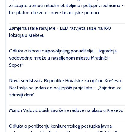
Značajne pomoći mladim obiteljima i poljoprivrednicima -
besplatne dozvole i nove financijske pomoći
Zamjena stare rasvjete - LED rasvjeta stiže na 160
lokacija u Kreševu
Odluka o izboru najpovoljnijeg ponuditelja | „Izgradnja
vodovodne mreže u naseljenom mjestu Mratinići -
Sopot“
Nova sredstva iz Republike Hrvatske za općinu Kreševo:
Nastavlja se jedan od najljepših projekata – „Zajedno za
zdraviji dom“
Marić i Vidović obišli završene radove na ulazu u Kreševo
Odluka o poništenju konkurentskog postupka javne