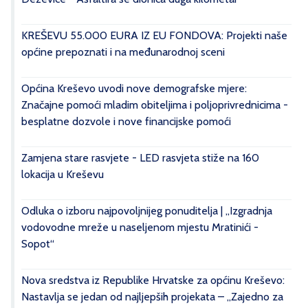
KREŠEVU 55.000 EURA IZ EU FONDOVA: Projekti naše
općine prepoznati i na međunarodnoj sceni
Općina Kreševo uvodi nove demografske mjere:
Značajne pomoći mladim obiteljima i poljoprivrednicima -
besplatne dozvole i nove financijske pomoći
Zamjena stare rasvjete - LED rasvjeta stiže na 160
lokacija u Kreševu
Odluka o izboru najpovoljnijeg ponuditelja | „Izgradnja
vodovodne mreže u naseljenom mjestu Mratinići -
Sopot“
Nova sredstva iz Republike Hrvatske za općinu Kreševo:
Nastavlja se jedan od najljepših projekata – „Zajedno za