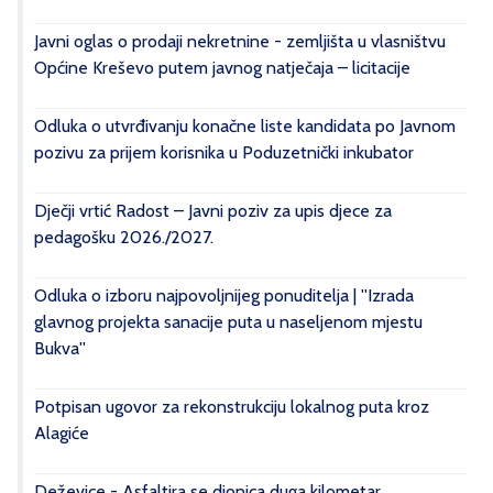
Javni oglas o prodaji nekretnine - zemljišta u vlasništvu
Općine Kreševo putem javnog natječaja – licitacije
Odluka o utvrđivanju konačne liste kandidata po Javnom
pozivu za prijem korisnika u Poduzetnički inkubator
Dječji vrtić Radost – Javni poziv za upis djece za
pedagošku 2026./2027.
Odluka o izboru najpovoljnijeg ponuditelja | ''Izrada
glavnog projekta sanacije puta u naseljenom mjestu
Bukva''
Potpisan ugovor za rekonstrukciju lokalnog puta kroz
Alagiće
Deževice - Asfaltira se dionica duga kilometar