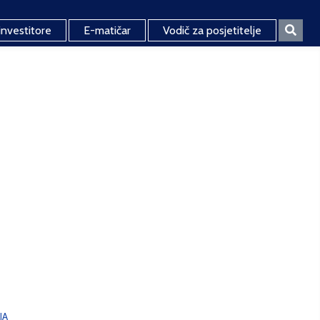
investitore
E-matičar
Vodič za posjetitelje
JA