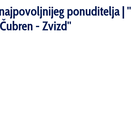
ajpovoljnijeg ponuditelja | '
Čubren - Zvizd''