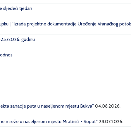
je sljedeći tjedan
pku | ''Izrada projektne dokumentacije Uređenje Vranačkog potoka
2025./2026. godinu
i odnos
ojekta sanacije puta u naseljenom mjestu Bukva''
04.08.2026.
dne mreže u naseljenom mjestu Mratinići - Sopot“
28.07.2026.