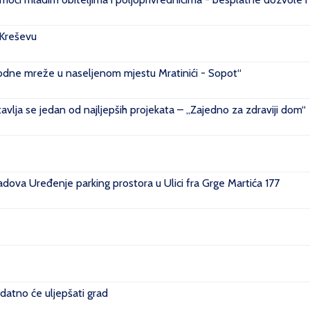
 Kreševu
ovodne mreže u naseljenom mjestu Mratinići - Sopot“
vlja se jedan od najljepših projekata – „Zajedno za zdraviji dom“
ova Uređenje parking prostora u Ulici fra Grge Martića 177
datno će uljepšati grad