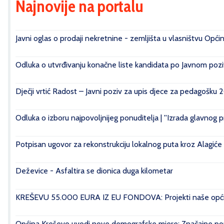
Najnovije na portalu
Javni oglas o prodaji nekretnine - zemljišta u vlasništvu Opći
Odluka o utvrđivanju konačne liste kandidata po Javnom poziv
Dječji vrtić Radost – Javni poziv za upis djece za pedagošku 
Odluka o izboru najpovoljnijeg ponuditelja | ''Izrada glavnog 
Potpisan ugovor za rekonstrukciju lokalnog puta kroz Alagiće
Deževice - Asfaltira se dionica duga kilometar
KREŠEVU 55.000 EURA IZ EU FONDOVA: Projekti naše općin
Općina Kreševo uvodi nove demografske mjere: Značajne pomo