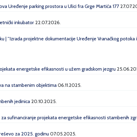
a Uređenje parking prostora u Ulici fra Grge Martića 177
27.07.2
etnički inkubator
22.07.2026.
u | ''Izrada projektne dokumentacije Uređenje Vranačkog potoka i 
projekata energetske efikasnosti u užem gradskom jezgru
25.06.20
lava na stambenim objektima
06.11.2025.
mbenih jedinica
20.10.2025.
a za sufinanciranje projekata energetske efikasnosti stambenih z
Kreševo za 2025. godinu
07.05.2025.