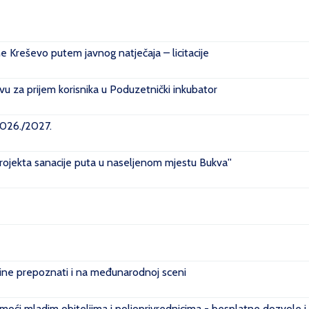
ne Kreševo putem javnog natječaja – licitacije
u za prijem korisnika u Poduzetnički inkubator
2026./2027.
projekta sanacije puta u naseljenom mjestu Bukva''
e prepoznati i na međunarodnoj sceni
ći mladim obiteljima i poljoprivrednicima - besplatne dozvole i