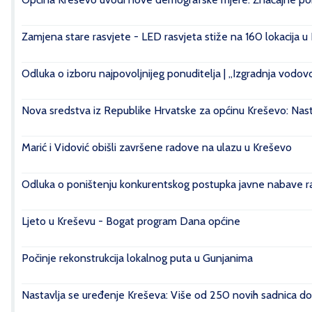
Zamjena stare rasvjete - LED rasvjeta stiže na 160 lokacija u
Odluka o izboru najpovoljnijeg ponuditelja | „Izgradnja vod
Nova sredstva iz Republike Hrvatske za općinu Kreševo: Nasta
Marić i Vidović obišli završene radove na ulazu u Kreševo
Odluka o poništenju konkurentskog postupka javne nabave rad
Ljeto u Kreševu - Bogat program Dana općine
Počinje rekonstrukcija lokalnog puta u Gunjanima
Nastavlja se uređenje Kreševa: Više od 250 novih sadnica do