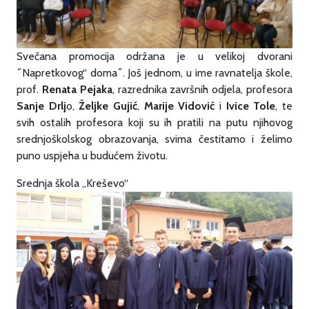
Svečana promocija održana je u velikoj dvorani
˝Napretkovog“ doma˝. Još jednom, u ime ravnatelja škole,
prof.
Renata Pejaka
, razrednika završnih odjela, profesora
Sanje Drlj
o,
Željke Gujić
,
Marije Vidović
i
Ivice Tole
, te
svih ostalih profesora koji su ih pratili na putu njihovog
srednjoškolskog obrazovanja, svima čestitamo i želimo
puno uspjeha u budućem životu.
Srednja škola „Kreševo“