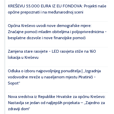
KREŠEVU 55.000 EURA IZ EU FONDOVA: Projekti naše
općine prepoznati i na međunarodnoj sceni
Općina Kreševo uvodi nove demografske mjere:
Značajne pomoći mladim obiteljima i poljoprivrednicima -
besplatne dozvole i nove financijske pomoći
Zamjena stare rasvjete - LED rasvjeta stiže na 160
lokacija u Kreševu
Odluka o izboru najpovoljnijeg ponuditelja | „Izgradnja
vodovodne mreže u naseljenom mjestu Mratinići -
Sopot“
Nova sredstva iz Republike Hrvatske za općinu Kreševo:
Nastavlja se jedan od najljepših projekata – „Zajedno za
zdraviji dom“