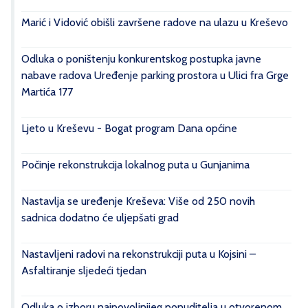
Marić i Vidović obišli završene radove na ulazu u Kreševo
Odluka o poništenju konkurentskog postupka javne
nabave radova Uređenje parking prostora u Ulici fra Grge
Martića 177
Ljeto u Kreševu - Bogat program Dana općine
Počinje rekonstrukcija lokalnog puta u Gunjanima
Nastavlja se uređenje Kreševa: Više od 250 novih
sadnica dodatno će uljepšati grad
Nastavljeni radovi na rekonstrukciji puta u Kojsini –
Asfaltiranje sljedeći tjedan
Odluka o izboru najpovoljnijeg ponuditelja u otvorenom