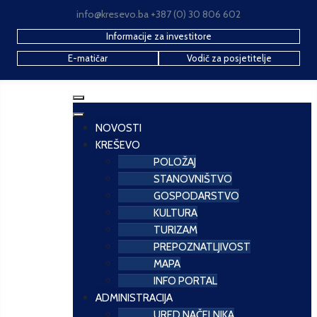
info@kresevo.ba +387 (0) 30 806 602
Informacije za investitore
E-matičar
Vodič za posjetitelje
NOVOSTI
KREŠEVO
POLOŽAJ
STANOVNIŠTVO
GOSPODARSTVO
KULTURA
TURIZAM
PREPOZNATLJIVOST
MAPA
INFO PORTAL
ADMINISTRACIJA
URED NAČELNIKA