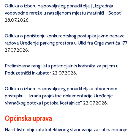
Odluka o izboru najpovoljnijeg ponuditelja | „Izgradnja
vodovodne mreže u naseljenom mjestu Mratinići - Sopot“
28.07.2026.
Odluka o poništenju konkurentskog postupka javne nabave
radova Uređenje parking prostora u Ulici fra Grge Martića 177
27.07.2026.
Preliminarna rang lista potencijalnih korisnika za prijem u
Poduzetnički inkubator
22.07.2026.
Odluka o izboru najpovoljnijeg ponuditelja u otvorenom
postupku | ''Izrada projektne dokumentacije Uređenje
Vranačkog potoka i potoka Kostajnice''
22.07.2026.
Općinska uprava
Nacrt liste objekata kolektivnog stanovanja za sufinanciranje