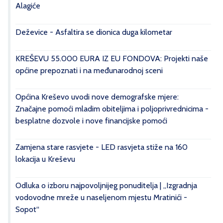
Alagiće
Deževice - Asfaltira se dionica duga kilometar
KREŠEVU 55.000 EURA IZ EU FONDOVA: Projekti naše
općine prepoznati i na međunarodnoj sceni
Općina Kreševo uvodi nove demografske mjere:
Značajne pomoći mladim obiteljima i poljoprivrednicima -
besplatne dozvole i nove financijske pomoći
Zamjena stare rasvjete - LED rasvjeta stiže na 160
lokacija u Kreševu
Odluka o izboru najpovoljnijeg ponuditelja | „Izgradnja
vodovodne mreže u naseljenom mjestu Mratinići -
Sopot“