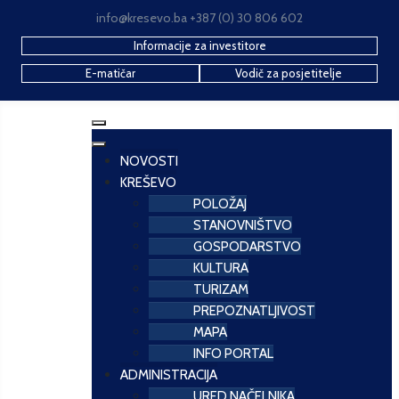
info@kresevo.ba +387 (0) 30 806 602
Informacije za investitore
E-matičar
Vodič za posjetitelje
NOVOSTI
KREŠEVO
POLOŽAJ
STANOVNIŠTVO
GOSPODARSTVO
KULTURA
TURIZAM
PREPOZNATLJIVOST
MAPA
INFO PORTAL
ADMINISTRACIJA
URED NAČELNIKA