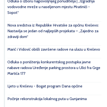
Odluka o izboru najpovoljnijeg ponuditelja | „Izgradnja
vodovodne mreže u naseljenom mjestu Mratinići -
Sopot“
Nova sredstva iz Republike Hrvatske za općinu Kreševo:
Nastavlja se jedan od najljepših projekata – „Zajedno za
zdraviji dom“
Marić i Vidović obišli završene radove na ulazu u Kreševo
Odluka o poništenju konkurentskog postupka javne
nabave radova Uređenje parking prostora u Ulici fra Grge
Martića 177
Ljeto u Kreševu - Bogat program Dana općine
Počinje rekonstrukcija lokalnog puta u Gunjanima