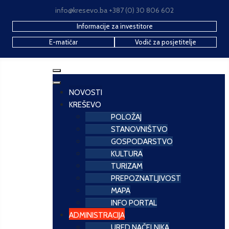
info@kresevo.ba +387 (0) 30 806 602
Informacije za investitore
E-matičar
Vodič za posjetitelje
NOVOSTI
KREŠEVO
POLOŽAJ
STANOVNIŠTVO
GOSPODARSTVO
KULTURA
TURIZAM
PREPOZNATLJIVOST
MAPA
INFO PORTAL
ADMINISTRACIJA
URED NAČELNIKA