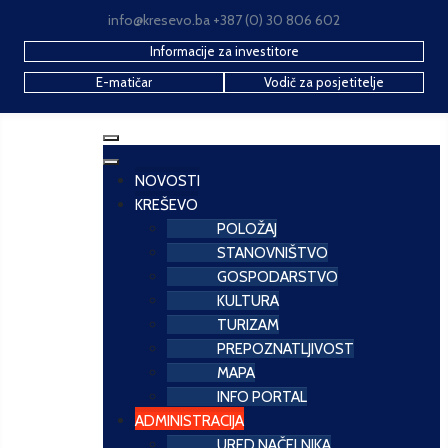
info@kresevo.ba +387 (0) 30 806 602
Informacije za investitore
E-matičar
Vodič za posjetitelje
NOVOSTI
KREŠEVO
POLOŽAJ
STANOVNIŠTVO
GOSPODARSTVO
KULTURA
TURIZAM
PREPOZNATLJIVOST
MAPA
INFO PORTAL
ADMINISTRACIJA
URED NAČELNIKA