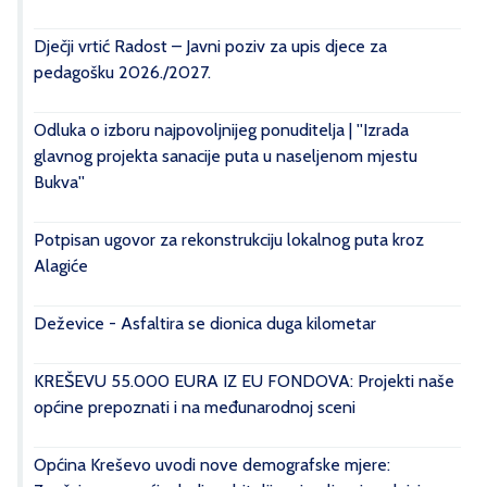
Dječji vrtić Radost – Javni poziv za upis djece za
pedagošku 2026./2027.
Odluka o izboru najpovoljnijeg ponuditelja | ''Izrada
glavnog projekta sanacije puta u naseljenom mjestu
Bukva''
Potpisan ugovor za rekonstrukciju lokalnog puta kroz
Alagiće
Deževice - Asfaltira se dionica duga kilometar
KREŠEVU 55.000 EURA IZ EU FONDOVA: Projekti naše
općine prepoznati i na međunarodnoj sceni
Općina Kreševo uvodi nove demografske mjere: