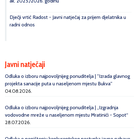
ak. 2025./2026. godinu
Dječji vrtić Radost - Javni natječaj za prijem djelatnika u
radni odnos
Javni natječaji
Odluka o izboru najpovoljnijeg ponuditelja | ''Izrada glavnog
projekta sanacije puta u naseljenom mjestu Bukva''
04.08.2026.
Odluka o izboru najpovoljnijeg ponuditelja | „Izgradnja
vodovodne mreže u naseljenom mjestu Mratinići - Sopot“
28.07.2026.
Odluka o poništenju konkurentskog postupka javne nabave