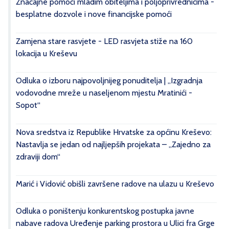
Značajne pomoći mladim obiteljima i poljoprivrednicima -
besplatne dozvole i nove financijske pomoći
Zamjena stare rasvjete - LED rasvjeta stiže na 160
lokacija u Kreševu
Odluka o izboru najpovoljnijeg ponuditelja | „Izgradnja
vodovodne mreže u naseljenom mjestu Mratinići -
Sopot“
Nova sredstva iz Republike Hrvatske za općinu Kreševo:
Nastavlja se jedan od najljepših projekata – „Zajedno za
zdraviji dom“
Marić i Vidović obišli završene radove na ulazu u Kreševo
Odluka o poništenju konkurentskog postupka javne
nabave radova Uređenje parking prostora u Ulici fra Grge