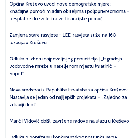
Općina Kreševo uvodi nove demografske mjere:
Značajne pomoći mladim obiteljima i poljoprivrednicima -
besplatne dozvole i nove financijske pomoći
Zamjena stare rasvjete - LED rasvjeta stiže na 160
lokacija u Kreševu
Odluka o izboru najpovoljnijeg ponuditelja | „Izgradnja
vodovodne mreže u naseljenom mjestu Mratinići -
Sopot“
Nova sredstva iz Republike Hrvatske za općinu Kreševo:
Nastavlja se jedan od najljepših projekata – „Zajedno za
zdraviji dom“
Marić i Vidović obišli završene radove na ulazu u Kreševo
Odluka o poništenju konkurentskog postupka javne