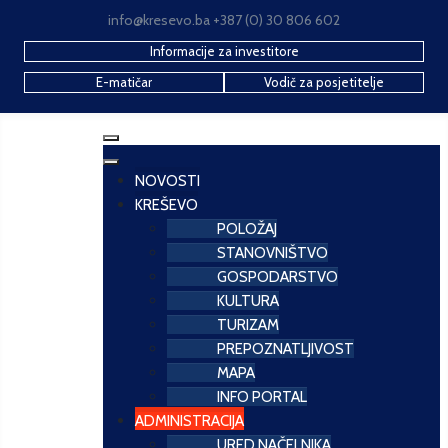
info@kresevo.ba +387 (0) 30 806 602
Informacije za investitore
E-matičar
Vodič za posjetitelje
NOVOSTI
KREŠEVO
POLOŽAJ
STANOVNIŠTVO
GOSPODARSTVO
KULTURA
TURIZAM
PREPOZNATLJIVOST
MAPA
INFO PORTAL
ADMINISTRACIJA
URED NAČELNIKA