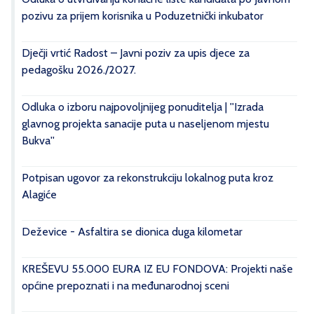
pozivu za prijem korisnika u Poduzetnički inkubator
Dječji vrtić Radost – Javni poziv za upis djece za
pedagošku 2026./2027.
Odluka o izboru najpovoljnijeg ponuditelja | ''Izrada
glavnog projekta sanacije puta u naseljenom mjestu
Bukva''
Potpisan ugovor za rekonstrukciju lokalnog puta kroz
Alagiće
Deževice - Asfaltira se dionica duga kilometar
KREŠEVU 55.000 EURA IZ EU FONDOVA: Projekti naše
općine prepoznati i na međunarodnoj sceni