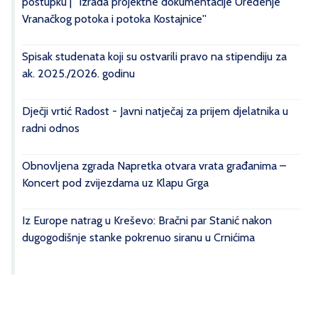
postupku | ''Izrada projektne dokumentacije Uređenje
Vranačkog potoka i potoka Kostajnice''
Spisak studenata koji su ostvarili pravo na stipendiju za
ak. 2025./2026. godinu
Dječji vrtić Radost - Javni natječaj za prijem djelatnika u
radni odnos
Obnovljena zgrada Napretka otvara vrata građanima –
Koncert pod zvijezdama uz Klapu Grga
Iz Europe natrag u Kreševo: Bračni par Stanić nakon
dugogodišnje stanke pokrenuo siranu u Crnićima