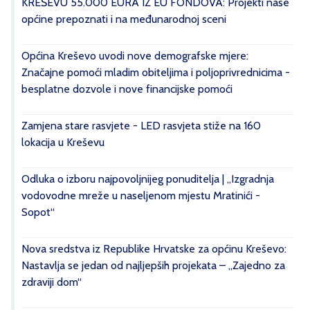
KREŠEVU 55.000 EURA IZ EU FONDOVA: Projekti naše
općine prepoznati i na međunarodnoj sceni
Općina Kreševo uvodi nove demografske mjere:
Značajne pomoći mladim obiteljima i poljoprivrednicima -
besplatne dozvole i nove financijske pomoći
Zamjena stare rasvjete - LED rasvjeta stiže na 160
lokacija u Kreševu
Odluka o izboru najpovoljnijeg ponuditelja | „Izgradnja
vodovodne mreže u naseljenom mjestu Mratinići -
Sopot“
Nova sredstva iz Republike Hrvatske za općinu Kreševo:
Nastavlja se jedan od najljepših projekata – „Zajedno za
zdraviji dom“