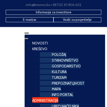
info@kresevo.ba +387 (0) 30 806 602
Informacije za investitore
E-matičar
Vodič za posjetitelje
NOVOSTI
KREŠEVO
POLOŽAJ
STANOVNIŠTVO
GOSPODARSTVO
KULTURA
TURIZAM
PREPOZNATLJIVOST
MAPA
INFO PORTAL
ADMINISTRACIJA
URED NAČELNIKA