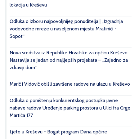
lokacija u Kreševu
Odluka o izboru najpovoljnijeg ponuditelja | „Izgradnja
vodovodne mreže u naseljenom mjestu Mratinići -
Sopot“
Nova sredstva iz Republike Hrvatske za općinu Kreševo:
Nastavlja se jedan od najljepših projekata – „Zajedno za
zdraviji dom“
Marić i Vidović obišli završene radove na ulazu u Kreševo
Odluka o poništenju konkurentskog postupka javne
nabave radova Uređenje parking prostora u Ulici fra Grge
Martića 177
Ljeto u Kreševu - Bogat program Dana općine