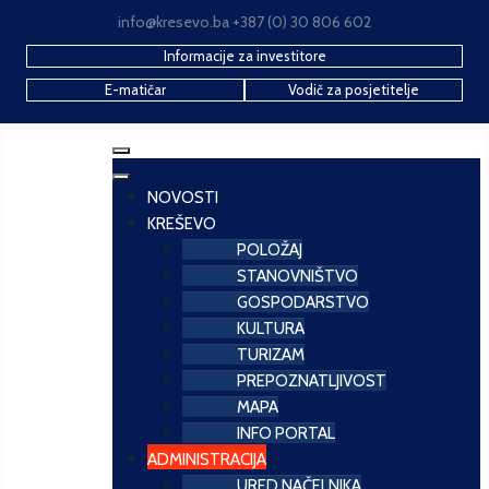
info@kresevo.ba +387 (0) 30 806 602
Informacije za investitore
E-matičar
Vodič za posjetitelje
NOVOSTI
KREŠEVO
POLOŽAJ
STANOVNIŠTVO
GOSPODARSTVO
KULTURA
TURIZAM
PREPOZNATLJIVOST
MAPA
INFO PORTAL
ADMINISTRACIJA
URED NAČELNIKA