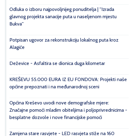
Odluka o izboru najpovoljnijeg ponuditelja | ''Izrada
glavnog projekta sanacije puta u naseljenom mjestu
Bukva''
Potpisan ugovor za rekonstrukciju lokalnog puta kroz
Alagiće
Deževice - Asfaltira se dionica duga kilometar
KREŠEVU 55.000 EURA IZ EU FONDOVA: Projekti naše
općine prepoznati i na međunarodnoj sceni
Općina Kreševo uvodi nove demografske mjere:
Značajne pomoći mladim obiteljima i poljoprivrednicima -
besplatne dozvole i nove financijske pomoći
Zamjena stare rasvjete - LED rasvjeta stiže na 160