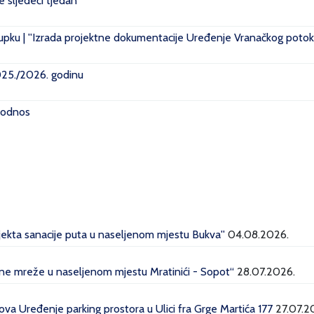
je sljedeći tjedan
pku | ''Izrada projektne dokumentacije Uređenje Vranačkog potoka
2025./2026. godinu
i odnos
ojekta sanacije puta u naseljenom mjestu Bukva''
04.08.2026.
dne mreže u naseljenom mjestu Mratinići - Sopot“
28.07.2026.
a Uređenje parking prostora u Ulici fra Grge Martića 177
27.07.2