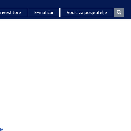
investitore
E-matičar
Vodič za posjetitelje
JA