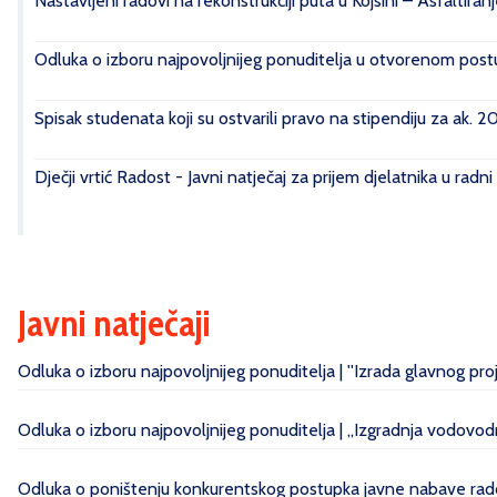
Nastavljeni radovi na rekonstrukciji puta u Kojsini – Asfaltiran
Odluka o izboru najpovoljnijeg ponuditelja u otvorenom postu
Spisak studenata koji su ostvarili pravo na stipendiju za ak. 
Dječji vrtić Radost - Javni natječaj za prijem djelatnika u radn
Javni natječaji
Odluka o izboru najpovoljnijeg ponuditelja | ''Izrada glavnog pr
Odluka o izboru najpovoljnijeg ponuditelja | „Izgradnja vodovo
Odluka o poništenju konkurentskog postupka javne nabave radov