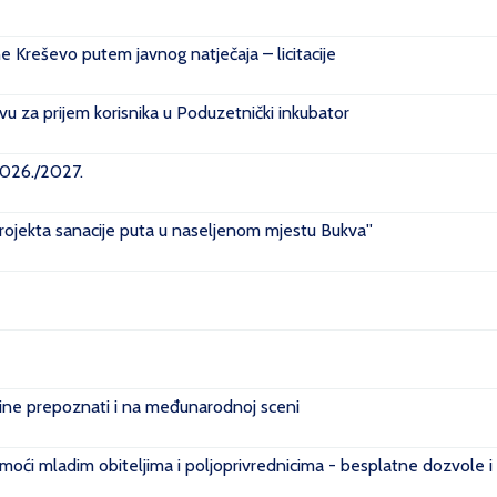
ne Kreševo putem javnog natječaja – licitacije
u za prijem korisnika u Poduzetnički inkubator
2026./2027.
projekta sanacije puta u naseljenom mjestu Bukva''
e prepoznati i na međunarodnoj sceni
ći mladim obiteljima i poljoprivrednicima - besplatne dozvole i