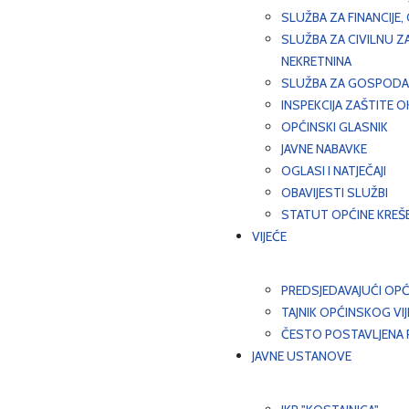
SLUŽBA ZA FINANCIJE
SLUŽBA ZA CIVILNU Z
NEKRETNINA
SLUŽBA ZA GOSPODAR
INSPEKCIJA ZAŠTITE 
OPĆINSKI GLASNIK
JAVNE NABAVKE
OGLASI I NATJEČAJI
OBAVIJESTI SLUŽBI
STATUT OPĆINE KREŠ
VIJEĆE
PREDSJEDAVAJUĆI OPĆ
TAJNIK OPĆINSKOG VI
ČESTO POSTAVLJENA P
JAVNE USTANOVE