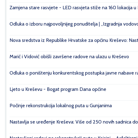
Zamjena stare rasvjete - LED rasvjeta stiže na 160 lokacija u
Odluka o izboru najpovoljnijeg ponuditelja | „Izgradnja vod
Nova sredstva iz Republike Hrvatske za općinu Kreševo: Nasta
Marić i Vidović obišli završene radove na ulazu u Kreševo
Odluka o poništenju konkurentskog postupka javne nabave rad
Ljeto u Kreševu - Bogat program Dana općine
Počinje rekonstrukcija lokalnog puta u Gunjanima
Nastavlja se uređenje Kreševa: Više od 250 novih sadnica do