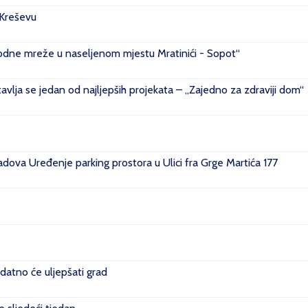
 Kreševu
ovodne mreže u naseljenom mjestu Mratinići - Sopot“
vlja se jedan od najljepših projekata – „Zajedno za zdraviji dom“
ova Uređenje parking prostora u Ulici fra Grge Martića 177
datno će uljepšati grad