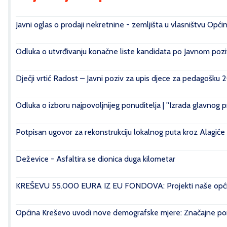
Javni oglas o prodaji nekretnine - zemljišta u vlasništvu Opći
Odluka o utvrđivanju konačne liste kandidata po Javnom poziv
Dječji vrtić Radost – Javni poziv za upis djece za pedagošku 
Odluka o izboru najpovoljnijeg ponuditelja | ''Izrada glavnog 
Potpisan ugovor za rekonstrukciju lokalnog puta kroz Alagiće
Deževice - Asfaltira se dionica duga kilometar
KREŠEVU 55.000 EURA IZ EU FONDOVA: Projekti naše općin
Općina Kreševo uvodi nove demografske mjere: Značajne pomo