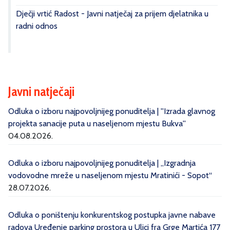
Dječji vrtić Radost - Javni natječaj za prijem djelatnika u
radni odnos
Javni natječaji
Odluka o izboru najpovoljnijeg ponuditelja | ''Izrada glavnog
projekta sanacije puta u naseljenom mjestu Bukva''
04.08.2026.
Odluka o izboru najpovoljnijeg ponuditelja | „Izgradnja
vodovodne mreže u naseljenom mjestu Mratinići - Sopot“
28.07.2026.
Odluka o poništenju konkurentskog postupka javne nabave
radova Uređenje parking prostora u Ulici fra Grge Martića 177