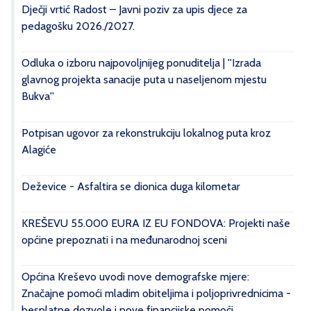
Dječji vrtić Radost – Javni poziv za upis djece za
pedagošku 2026./2027.
Odluka o izboru najpovoljnijeg ponuditelja | ''Izrada
glavnog projekta sanacije puta u naseljenom mjestu
Bukva''
Potpisan ugovor za rekonstrukciju lokalnog puta kroz
Alagiće
Deževice - Asfaltira se dionica duga kilometar
KREŠEVU 55.000 EURA IZ EU FONDOVA: Projekti naše
općine prepoznati i na međunarodnoj sceni
Općina Kreševo uvodi nove demografske mjere:
Značajne pomoći mladim obiteljima i poljoprivrednicima -
besplatne dozvole i nove financijske pomoći