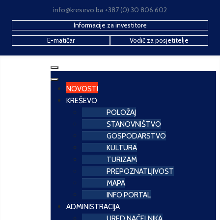
info@kresevo.ba +387 (0) 30 806 602
Informacije za investitore
E-matičar
Vodič za posjetitelje
NOVOSTI
KREŠEVO
POLOŽAJ
STANOVNIŠTVO
GOSPODARSTVO
KULTURA
TURIZAM
PREPOZNATLJIVOST
MAPA
INFO PORTAL
ADMINISTRACIJA
URED NAČELNIKA