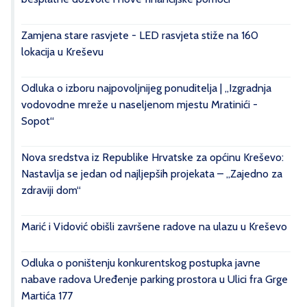
Zamjena stare rasvjete - LED rasvjeta stiže na 160
lokacija u Kreševu
Odluka o izboru najpovoljnijeg ponuditelja | „Izgradnja
vodovodne mreže u naseljenom mjestu Mratinići -
Sopot“
Nova sredstva iz Republike Hrvatske za općinu Kreševo:
Nastavlja se jedan od najljepših projekata – „Zajedno za
zdraviji dom“
Marić i Vidović obišli završene radove na ulazu u Kreševo
Odluka o poništenju konkurentskog postupka javne
nabave radova Uređenje parking prostora u Ulici fra Grge
Martića 177