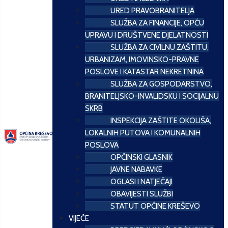
URED PRAVOBRANITELJA
SLUŽBA ZA FINANCIJE, OPĆU
UPRAVU I DRUŠTVENE DJELATNOSTI
SLUŽBA ZA CIVILNU ZAŠTITU,
URBANIZAM, IMOVINSKO-PRAVNE
POSLOVE I KATASTAR NEKRETNINA
SLUŽBA ZA GOSPODARSTVO,
BRANITELJSKO-INVALIDSKU I SOCIJALNU
SKRB
INSPEKCIJA ZAŠTITE OKOLIŠA,
LOKALNIH PUTOVA I KOMUNALNIH
POSLOVA
OPĆINSKI GLASNIK
JAVNE NABAVKE
OGLASI I NATJEČAJI
OBAVIJESTI SLUŽBI
STATUT OPĆINE KREŠEVO
VIJEĆE