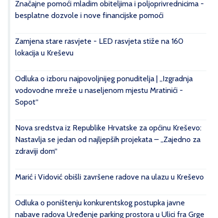
Značajne pomoći mladim obiteljima i poljoprivrednicima -
besplatne dozvole i nove financijske pomoći
Zamjena stare rasvjete - LED rasvjeta stiže na 160
lokacija u Kreševu
Odluka o izboru najpovoljnijeg ponuditelja | „Izgradnja
vodovodne mreže u naseljenom mjestu Mratinići -
Sopot“
Nova sredstva iz Republike Hrvatske za općinu Kreševo:
Nastavlja se jedan od najljepših projekata – „Zajedno za
zdraviji dom“
Marić i Vidović obišli završene radove na ulazu u Kreševo
Odluka o poništenju konkurentskog postupka javne
nabave radova Uređenje parking prostora u Ulici fra Grge