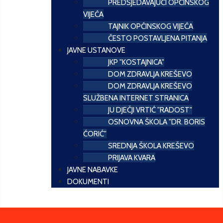
PREDSJEDAVAJUĆI OPĆINSKOG
VIJEĆA
TAJNIK OPĆINSKOG VIJEĆA
ČESTO POSTAVLJENA PITANJA
JAVNE USTANOVE
JKP "KOSTAJNICA"
DOM ZDRAVLJA KREŠEVO
DOM ZDRAVLJA KREŠEVO
SLUŽBENA INTERNET STRANICA
JU DJEČJI VRTIĆ "RADOST"
OSNOVNA ŠKOLA "DR. BORIS
ĆORIĆ"
SREDNJA ŠKOLA KREŠEVO
PRIJAVA KVARA
JAVNE NABAVKE
DOKUMENTI