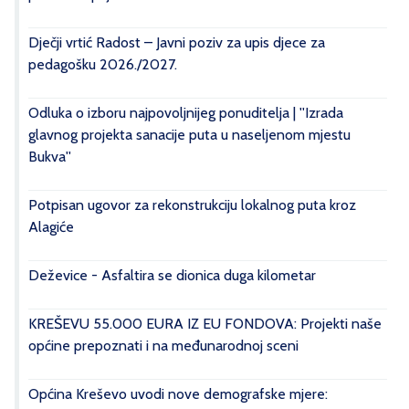
Dječji vrtić Radost – Javni poziv za upis djece za
pedagošku 2026./2027.
Odluka o izboru najpovoljnijeg ponuditelja | ''Izrada
glavnog projekta sanacije puta u naseljenom mjestu
Bukva''
Potpisan ugovor za rekonstrukciju lokalnog puta kroz
Alagiće
Deževice - Asfaltira se dionica duga kilometar
KREŠEVU 55.000 EURA IZ EU FONDOVA: Projekti naše
općine prepoznati i na međunarodnoj sceni
Općina Kreševo uvodi nove demografske mjere: