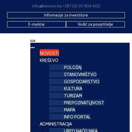
info@kresevo.ba +387 (0) 30 806 602
Informacije za investitore
E-matičar
Vodič za posjetitelje
NOVOSTI
KREŠEVO
POLOŽAJ
STANOVNIŠTVO
GOSPODARSTVO
KULTURA
TURIZAM
PREPOZNATLJIVOST
MAPA
INFO PORTAL
ADMINISTRACIJA
URED NAČELNIKA