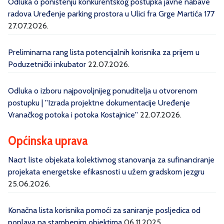
Odluka o poništenju konkurentskog postupka javne nabave
radova Uređenje parking prostora u Ulici fra Grge Martića 177
27.07.2026.
Preliminarna rang lista potencijalnih korisnika za prijem u
Poduzetnički inkubator
22.07.2026.
Odluka o izboru najpovoljnijeg ponuditelja u otvorenom
postupku | ''Izrada projektne dokumentacije Uređenje
Vranačkog potoka i potoka Kostajnice''
22.07.2026.
Općinska uprava
Nacrt liste objekata kolektivnog stanovanja za sufinanciranje
projekata energetske efikasnosti u užem gradskom jezgru
25.06.2026.
Konačna lista korisnika pomoći za saniranje posljedica od
poplava na stambenim objektima
06.11.2025.