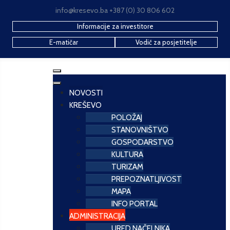
info@kresevo.ba +387 (0) 30 806 602
Informacije za investitore
E-matičar
Vodič za posjetitelje
NOVOSTI
KREŠEVO
POLOŽAJ
STANOVNIŠTVO
GOSPODARSTVO
KULTURA
TURIZAM
PREPOZNATLJIVOST
MAPA
INFO PORTAL
ADMINISTRACIJA
URED NAČELNIKA