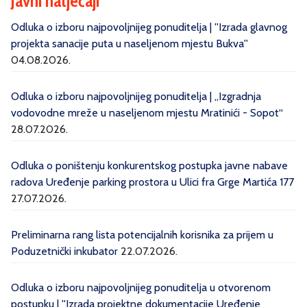
Javni natječaji
Odluka o izboru najpovoljnijeg ponuditelja | ''Izrada glavnog
projekta sanacije puta u naseljenom mjestu Bukva''
04.08.2026.
Odluka o izboru najpovoljnijeg ponuditelja | „Izgradnja
vodovodne mreže u naseljenom mjestu Mratinići - Sopot“
28.07.2026.
Odluka o poništenju konkurentskog postupka javne nabave
radova Uređenje parking prostora u Ulici fra Grge Martića 177
27.07.2026.
Preliminarna rang lista potencijalnih korisnika za prijem u
Poduzetnički inkubator
22.07.2026.
Odluka o izboru najpovoljnijeg ponuditelja u otvorenom
postupku | ''Izrada projektne dokumentacije Uređenje