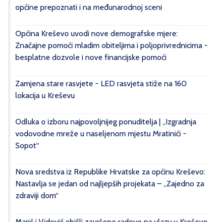
općine prepoznati i na međunarodnoj sceni
Općina Kreševo uvodi nove demografske mjere:
Značajne pomoći mladim obiteljima i poljoprivrednicima -
besplatne dozvole i nove financijske pomoći
Zamjena stare rasvjete - LED rasvjeta stiže na 160
lokacija u Kreševu
Odluka o izboru najpovoljnijeg ponuditelja | „Izgradnja
vodovodne mreže u naseljenom mjestu Mratinići -
Sopot“
Nova sredstva iz Republike Hrvatske za općinu Kreševo:
Nastavlja se jedan od najljepših projekata – „Zajedno za
zdraviji dom“
Marić i Vidović obišli završene radove na ulazu u Kreševo