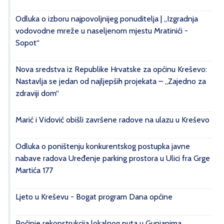
Odluka o izboru najpovoljnijeg ponuditelja | „Izgradnja
vodovodne mreže u naseljenom mjestu Mratinići -
Sopot“
Nova sredstva iz Republike Hrvatske za općinu Kreševo:
Nastavlja se jedan od najljepših projekata – „Zajedno za
zdraviji dom“
Marić i Vidović obišli završene radove na ulazu u Kreševo
Odluka o poništenju konkurentskog postupka javne
nabave radova Uređenje parking prostora u Ulici fra Grge
Martića 177
Ljeto u Kreševu - Bogat program Dana općine
Počinje rekonstrukcija lokalnog puta u Gunjanima