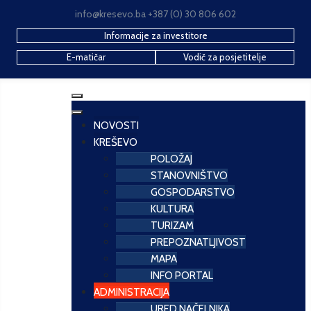
info@kresevo.ba +387 (0) 30 806 602
Informacije za investitore
E-matičar
Vodič za posjetitelje
NOVOSTI
KREŠEVO
POLOŽAJ
STANOVNIŠTVO
GOSPODARSTVO
KULTURA
TURIZAM
PREPOZNATLJIVOST
MAPA
INFO PORTAL
ADMINISTRACIJA
URED NAČELNIKA