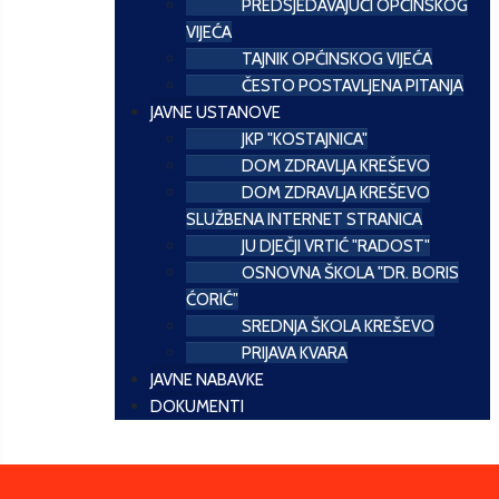
PREDSJEDAVAJUĆI OPĆINSKOG
VIJEĆA
TAJNIK OPĆINSKOG VIJEĆA
ČESTO POSTAVLJENA PITANJA
JAVNE USTANOVE
JKP "KOSTAJNICA"
DOM ZDRAVLJA KREŠEVO
DOM ZDRAVLJA KREŠEVO
SLUŽBENA INTERNET STRANICA
JU DJEČJI VRTIĆ "RADOST"
OSNOVNA ŠKOLA "DR. BORIS
ĆORIĆ"
SREDNJA ŠKOLA KREŠEVO
PRIJAVA KVARA
JAVNE NABAVKE
DOKUMENTI