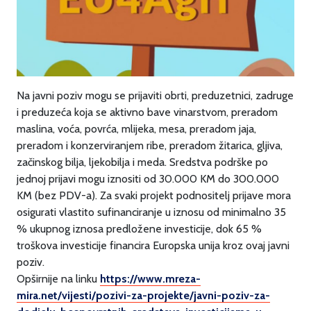
Na javni poziv mogu se prijaviti obrti, preduzetnici, zadruge
i preduzeća koja se aktivno bave vinarstvom, preradom
maslina, voća, povrća, mlijeka, mesa, preradom jaja,
preradom i konzerviranjem ribe, preradom žitarica, gljiva,
začinskog bilja, ljekobilja i meda. Sredstva podrške po
jednoj prijavi mogu iznositi od 30.000 KM do 300.000
KM (bez PDV-a). Za svaki projekt podnositelj prijave mora
osigurati vlastito sufinanciranje u iznosu od minimalno 35
% ukupnog iznosa predložene investicije, dok 65 %
troškova investicije financira Europska unija kroz ovaj javni
poziv.
Opširnije na linku
https://www.mreza-
mira.net/vijesti/pozivi-za-projekte/javni-poziv-za-