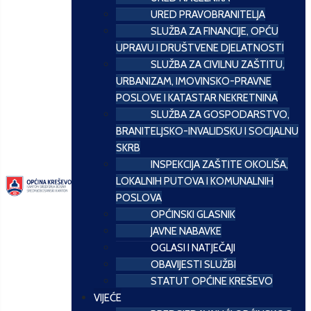
URED PRAVOBRANITELJA
SLUŽBA ZA FINANCIJE, OPĆU
UPRAVU I DRUŠTVENE DJELATNOSTI
SLUŽBA ZA CIVILNU ZAŠTITU,
URBANIZAM, IMOVINSKO-PRAVNE
POSLOVE I KATASTAR NEKRETNINA
SLUŽBA ZA GOSPODARSTVO,
BRANITELJSKO-INVALIDSKU I SOCIJALNU
SKRB
INSPEKCIJA ZAŠTITE OKOLIŠA,
LOKALNIH PUTOVA I KOMUNALNIH
POSLOVA
OPĆINSKI GLASNIK
JAVNE NABAVKE
OGLASI I NATJEČAJI
OBAVIJESTI SLUŽBI
STATUT OPĆINE KREŠEVO
VIJEĆE