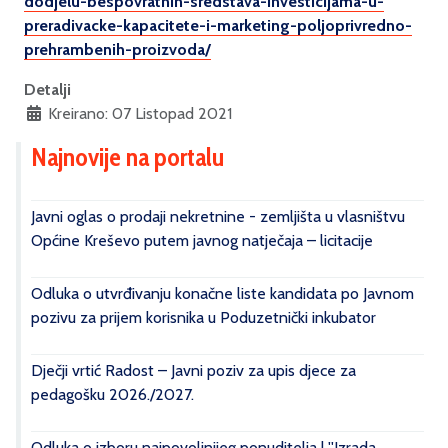
dodjelu-bespovratnih-sredstava-investicijama-u-
preradivacke-kapacitete-i-marketing-poljoprivredno-
prehrambenih-proizvoda/
Detalji
Kreirano: 07 Listopad 2021
Najnovije na portalu
Javni oglas o prodaji nekretnine - zemljišta u vlasništvu
Općine Kreševo putem javnog natječaja – licitacije
Odluka o utvrđivanju konačne liste kandidata po Javnom
pozivu za prijem korisnika u Poduzetnički inkubator
Dječji vrtić Radost – Javni poziv za upis djece za
pedagošku 2026./2027.
Odluka o izboru najpovoljnijeg ponuditelja | ''Izrada