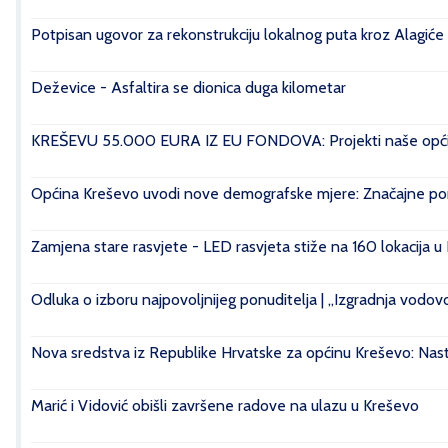
Potpisan ugovor za rekonstrukciju lokalnog puta kroz Alagiće
Deževice - Asfaltira se dionica duga kilometar
KREŠEVU 55.000 EURA IZ EU FONDOVA: Projekti naše općin
Općina Kreševo uvodi nove demografske mjere: Značajne pomo
Zamjena stare rasvjete - LED rasvjeta stiže na 160 lokacija u
Odluka o izboru najpovoljnijeg ponuditelja | „Izgradnja vod
Nova sredstva iz Republike Hrvatske za općinu Kreševo: Nasta
Marić i Vidović obišli završene radove na ulazu u Kreševo