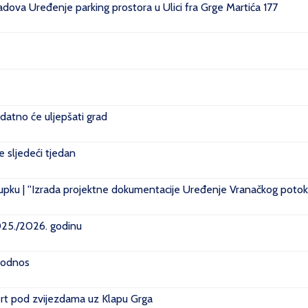
ova Uređenje parking prostora u Ulici fra Grge Martića 177
datno će uljepšati grad
je sljedeći tjedan
pku | ''Izrada projektne dokumentacije Uređenje Vranačkog potoka
2025./2026. godinu
i odnos
rt pod zvijezdama uz Klapu Grga