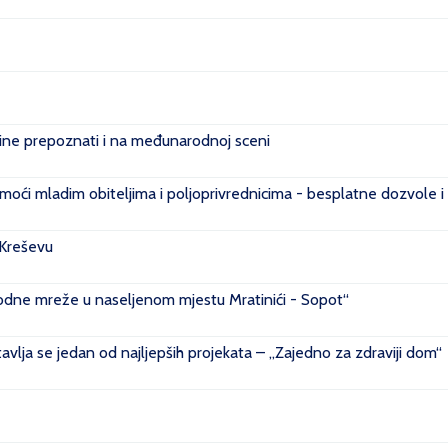
e prepoznati i na međunarodnoj sceni
ći mladim obiteljima i poljoprivrednicima - besplatne dozvole i
 Kreševu
ovodne mreže u naseljenom mjestu Mratinići - Sopot“
vlja se jedan od najljepših projekata – „Zajedno za zdraviji dom“