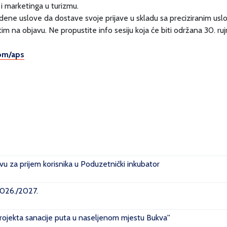
i marketinga u turizmu. ⠀
edene uslove da dostave svoje prijave u skladu sa preciziranim usl
im na objavu. Ne propustite info sesiju koja će biti održana 30. ruj
com/aps
u za prijem korisnika u Poduzetnički inkubator
2026./2027.
projekta sanacije puta u naseljenom mjestu Bukva''