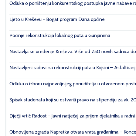
Odluka o poništenju konkurentskog postupka javne nabave rad
Ljeto u Kreševu - Bogat program Dana općine
Počinje rekonstrukcija lokalnog puta u Gunjanima
Nastavlja se uređenje Kreševa: Više od 250 novih sadnica do
Nastavljeni radovi na rekonstrukciji puta u Kojsini – Asfaltiran
Odluka o izboru najpovoljnijeg ponuditelja u otvorenom postu
Spisak studenata koji su ostvarili pravo na stipendiju za ak. 
Dječji vrtić Radost - Javni natječaj za prijem djelatnika u radn
Obnovljena zgrada Napretka otvara vrata građanima – Konce