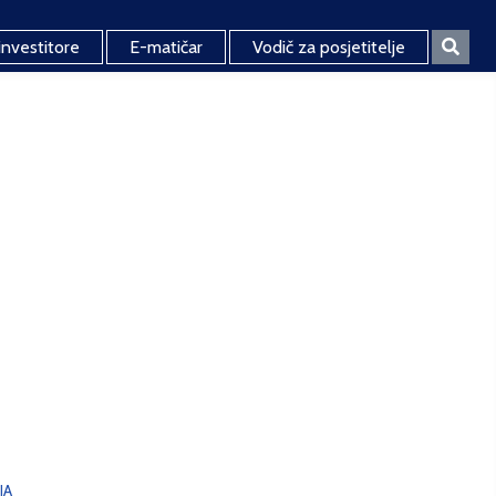
investitore
E-matičar
Vodič za posjetitelje
JA