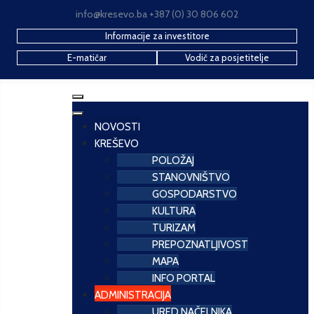
info@kresevo.ba +387 (0) 30 806 602
Informacije za investitore
E-matičar
Vodič za posjetitelje
NOVOSTI
KREŠEVO
POLOŽAJ
STANOVNIŠTVO
GOSPODARSTVO
KULTURA
TURIZAM
PREPOZNATLJIVOST
MAPA
INFO PORTAL
ADMINISTRACIJA
URED NAČELNIKA