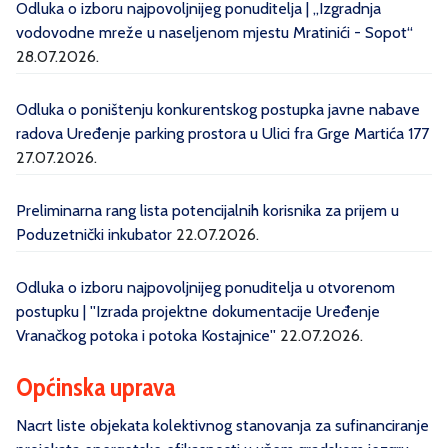
Odluka o izboru najpovoljnijeg ponuditelja | „Izgradnja
vodovodne mreže u naseljenom mjestu Mratinići - Sopot“
28.07.2026.
Odluka o poništenju konkurentskog postupka javne nabave
radova Uređenje parking prostora u Ulici fra Grge Martića 177
27.07.2026.
Preliminarna rang lista potencijalnih korisnika za prijem u
Poduzetnički inkubator
22.07.2026.
Odluka o izboru najpovoljnijeg ponuditelja u otvorenom
postupku | ''Izrada projektne dokumentacije Uređenje
Vranačkog potoka i potoka Kostajnice''
22.07.2026.
Općinska uprava
Nacrt liste objekata kolektivnog stanovanja za sufinanciranje