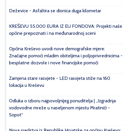
Deževice - Asfaltira se dionica duga kilometar
KREŠEVU 55.000 EURA IZ EU FONDOVA: Projekti naše
općine prepoznati i na međunarodnoj sceni
Općina Kreševo uvodi nove demografske mjere:
Značajne pomoći mladim obiteljima i poljoprivrednicima -
besplatne dozvole i nove financijske pomoći
Zamjena stare rasvjete - LED rasvjeta stiže na 160
lokacija u Kreševu
Odluka o izboru najpovoljnijeg ponuditelja | „Izgradnja
vodovodne mreže u naseljenom mjestu Mratinići -
Sopot“
Nova sredstva iz Republike Hrvatske za općinu Kreševo: