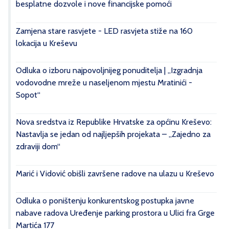
besplatne dozvole i nove financijske pomoći
Zamjena stare rasvjete - LED rasvjeta stiže na 160
lokacija u Kreševu
Odluka o izboru najpovoljnijeg ponuditelja | „Izgradnja
vodovodne mreže u naseljenom mjestu Mratinići -
Sopot“
Nova sredstva iz Republike Hrvatske za općinu Kreševo:
Nastavlja se jedan od najljepših projekata – „Zajedno za
zdraviji dom“
Marić i Vidović obišli završene radove na ulazu u Kreševo
Odluka o poništenju konkurentskog postupka javne
nabave radova Uređenje parking prostora u Ulici fra Grge
Martića 177