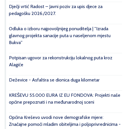
Dječji vrtić Radost – Javni poziv za upis djece za
pedagošku 2026./2027.
Odluka o izboru najpovoljnijeg ponuditelja | ''Izrada
glavnog projekta sanacije puta u naseljenom mjestu
Bukva''
Potpisan ugovor za rekonstrukciju lokalnog puta kroz
Alagiće
Deževice - Asfaltira se dionica duga kilometar
KREŠEVU 55.000 EURA IZ EU FONDOVA: Projekti naše
općine prepoznati i na međunarodnoj sceni
Općina Kreševo uvodi nove demografske mjere:
Značajne pomoći mladim obiteljima i poljoprivrednicima -