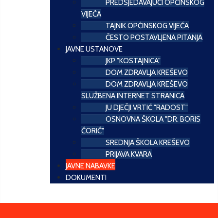
PREDSJEDAVAJUĆI OPĆINSKOG
VIJEĆA
TAJNIK OPĆINSKOG VIJEĆA
ČESTO POSTAVLJENA PITANJA
JAVNE USTANOVE
JKP "KOSTAJNICA"
DOM ZDRAVLJA KREŠEVO
DOM ZDRAVLJA KREŠEVO
SLUŽBENA INTERNET STRANICA
JU DJEČJI VRTIĆ "RADOST"
OSNOVNA ŠKOLA "DR. BORIS
ĆORIĆ"
SREDNJA ŠKOLA KREŠEVO
PRIJAVA KVARA
JAVNE NABAVKE
DOKUMENTI