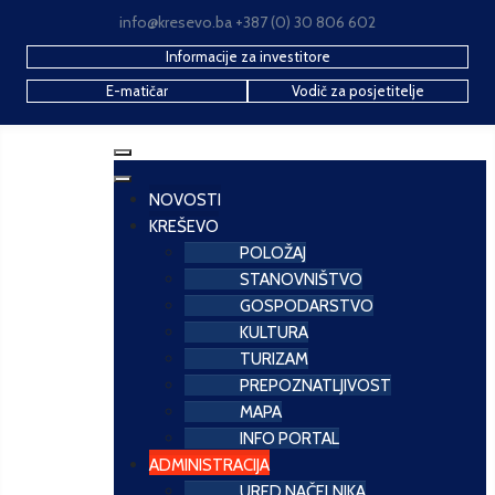
info@kresevo.ba +387 (0) 30 806 602
Informacije za investitore
E-matičar
Vodič za posjetitelje
NOVOSTI
KREŠEVO
POLOŽAJ
STANOVNIŠTVO
GOSPODARSTVO
KULTURA
TURIZAM
PREPOZNATLJIVOST
MAPA
INFO PORTAL
ADMINISTRACIJA
URED NAČELNIKA