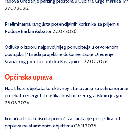
radova Uređenje parking prostora u Ulici fra Grge Martića 177
27.07.2026.
Preliminarna rang lista potencijalnih korisnika za prijem u
Poduzetnički inkubator
22.07.2026.
Odluka o izboru najpovoljnijeg ponuditelja u otvorenom
postupku | ''Izrada projektne dokumentacije Uređenje
Vranačkog potoka i potoka Kostajnice''
22.07.2026.
Općinska uprava
Nacrt liste objekata kolektivnog stanovanja za sufinanciranje
projekata energetske efikasnosti u užem gradskom jezgru
25.06.2026.
Konačna lista korisnika pomoći za saniranje posljedica od
poplava na stambenim objektima
06.11.2025.