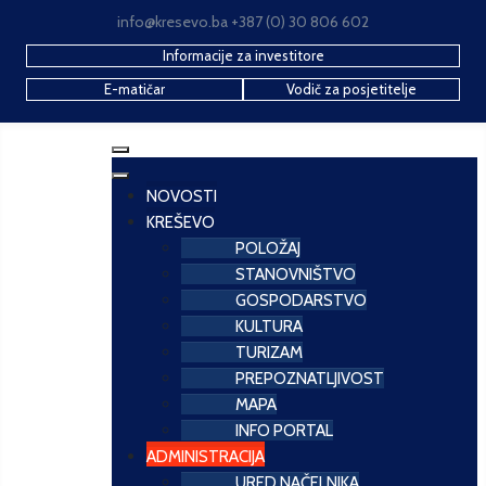
info@kresevo.ba +387 (0) 30 806 602
Informacije za investitore
E-matičar
Vodič za posjetitelje
NOVOSTI
KREŠEVO
POLOŽAJ
STANOVNIŠTVO
GOSPODARSTVO
KULTURA
TURIZAM
PREPOZNATLJIVOST
MAPA
INFO PORTAL
ADMINISTRACIJA
URED NAČELNIKA