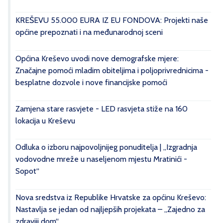
KREŠEVU 55.000 EURA IZ EU FONDOVA: Projekti naše
općine prepoznati i na međunarodnoj sceni
Općina Kreševo uvodi nove demografske mjere:
Značajne pomoći mladim obiteljima i poljoprivrednicima -
besplatne dozvole i nove financijske pomoći
Zamjena stare rasvjete - LED rasvjeta stiže na 160
lokacija u Kreševu
Odluka o izboru najpovoljnijeg ponuditelja | „Izgradnja
vodovodne mreže u naseljenom mjestu Mratinići -
Sopot“
Nova sredstva iz Republike Hrvatske za općinu Kreševo:
Nastavlja se jedan od najljepših projekata – „Zajedno za
zdraviji dom“