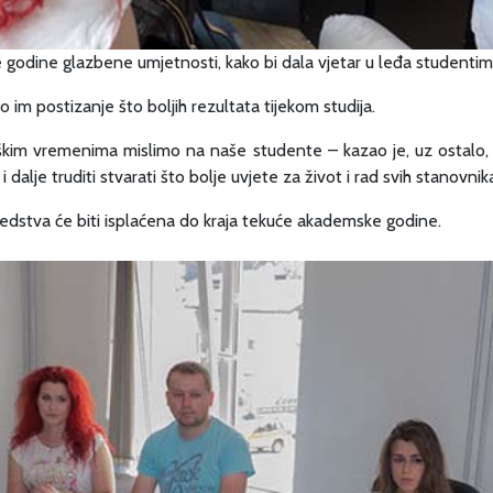
e godine glazbene umjetnosti, kako bi dala vjetar u leđa studentima
o im postizanje što boljih rezultata tijekom studija.
škim vremenima mislimo na naše studente – kazao je, uz ostalo,
alje truditi stvarati što bolje uvjete za život i rad svih stanovnik
sredstva će biti isplaćena do kraja tekuće akademske godine.