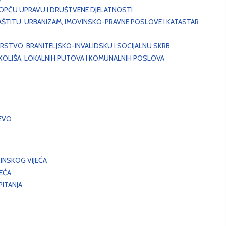
, OPĆU UPRAVU I DRUŠTVENE DJELATNOSTI
AŠTITU, URBANIZAM, IMOVINSKO-PRAVNE POSLOVE I KATASTAR
STVO, BRANITELJSKO-INVALIDSKU I SOCIJALNU SKRB
OKOLIŠA, LOKALNIH PUTOVA I KOMUNALNIH POSLOVA
EVO
INSKOG VIJEĆA
JEĆA
ITANJA