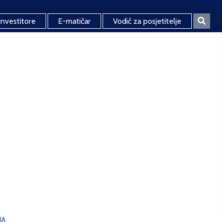
investitore
E-matičar
Vodič za posjetitelje
JA