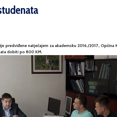
 studenata
erije predviđene natječajem za akademsku 2016./2017., Općina 
nata dobiti po 800 KM.